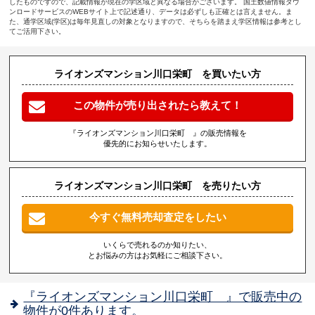
したものですので、記載情報が現在の学区域と異なる場合がございます。 国土数値情報ダウ
ンロードサービスのWEBサイト上で記述通り、データは必ずしも正確とは言えません。ま
た、通学区域(学区)は毎年見直しの対象となりますので、そちらを踏まえ学区情報は参考とし
てご活用下さい。
ライオンズマンション川口栄町 を買いたい方
この物件が売り出されたら教えて！
『ライオンズマンション川口栄町 』の販売情報を
優先的にお知らせいたします。
ライオンズマンション川口栄町 を売りたい方
今すぐ無料売却査定をしたい
いくらで売れるのか知りたい、
とお悩みの方はお気軽にご相談下さい。
『ライオンズマンション川口栄町 』で販売中の
物件が0件あります。