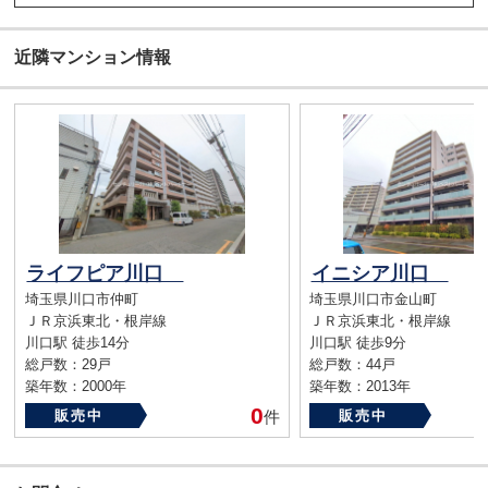
近隣マンション情報
ライフピア川口
イニシア川口
埼玉県川口市仲町
埼玉県川口市金山町
ＪＲ京浜東北・根岸線
ＪＲ京浜東北・根岸線
川口駅 徒歩14分
川口駅 徒歩9分
総戸数：29戸
総戸数：44戸
築年数：2000年
築年数：2013年
0
販売中
件
販売中