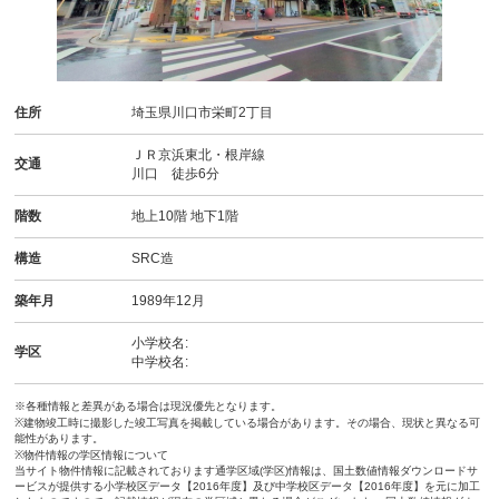
住所
埼玉県川口市栄町2丁目
ＪＲ京浜東北・根岸線
交通
川口 徒歩6分
階数
地上10階 地下1階
構造
SRC造
築年月
1989年12月
小学校名:
学区
中学校名:
※各種情報と差異がある場合は現況優先となります。
※建物竣工時に撮影した竣工写真を掲載している場合があります。その場合、現状と異なる可
能性があります。
※物件情報の学区情報について
当サイト物件情報に記載されております通学区域(学区)情報は、国土数値情報ダウンロードサ
ービスが提供する小学校区データ【2016年度】及び中学校区データ【2016年度】を元に加工