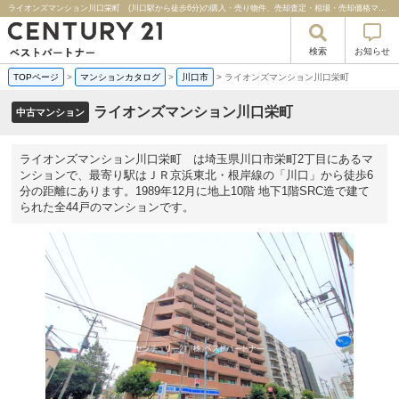
ライオンズマンション川口栄町 (川口駅から徒歩6分)の購入・売り物件、売却査定・相場・売却価格マンション情報｜センチュリー２１ベストパートナー
検索
お知らせ
TOPページ
>
マンションカタログ
>
川口市
>
ライオンズマンション川口栄町
ライオンズマンション川口栄町
中古マンション
ライオンズマンション川口栄町 は埼玉県川口市栄町2丁目にあるマ
ンションで、最寄り駅はＪＲ京浜東北・根岸線の「川口」から徒歩6
分の距離にあります。1989年12月に地上10階 地下1階SRC造で建て
られた全44戸のマンションです。