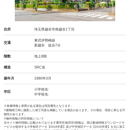
住所
埼玉県越谷市南越谷1丁目
東武伊勢崎線
交通
新越谷 徒歩7分
階数
地上8階
構造
SRC造
築年月
1980年3月
小学校名:
学区
中学校名:
※各種情報と差異がある場合は現況優先となります。
※建物竣工時に撮影した竣工写真を掲載している場合があります。その場合、現状と異なる可
能性があります。
※物件情報の学区情報について
当サイト物件情報に記載されております通学区域(学区)情報は、国土数値情報ダウンロードサ
ービスが提供する小学校区データ【2016年度】及び中学校区データ【2016年度】を元に加工