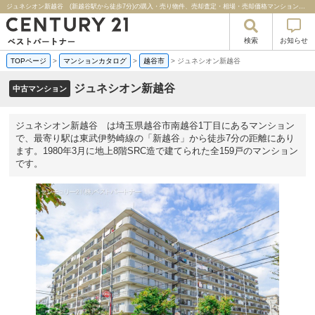
ジュネシオン新越谷 (新越谷駅から徒歩7分)の購入・売り物件、売却査定・相場・売却価格マンション情報｜センチュリー２１ベストパートナー
検索
お知らせ
TOPページ
>
マンションカタログ
>
越谷市
>
ジュネシオン新越谷
ジュネシオン新越谷
中古マンション
ジュネシオン新越谷 は埼玉県越谷市南越谷1丁目にあるマンション
で、最寄り駅は東武伊勢崎線の「新越谷」から徒歩7分の距離にあり
ます。1980年3月に地上8階SRC造で建てられた全159戸のマンション
です。