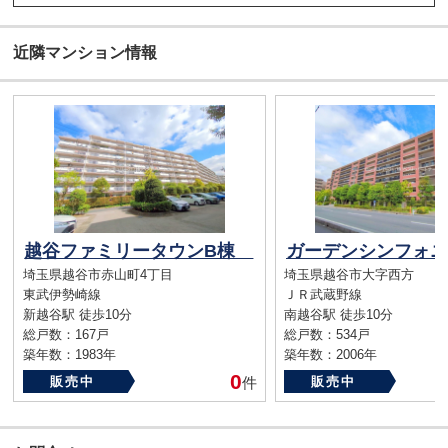
近隣マンション情報
越谷ファミリータウンB棟
埼玉県越谷市赤山町4丁目
埼玉県越谷市大字西方
東武伊勢崎線
ＪＲ武蔵野線
新越谷駅 徒歩10分
南越谷駅 徒歩10分
総戸数：167戸
総戸数：534戸
築年数：1983年
築年数：2006年
0
販売中
件
販売中