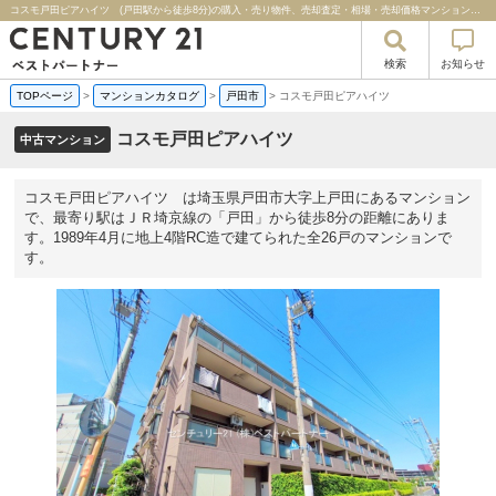
コスモ戸田ピアハイツ (戸田駅から徒歩8分)の購入・売り物件、売却査定・相場・売却価格マンション情報｜センチュリー２１ベストパートナー
検索
お知らせ
TOPページ
>
マンションカタログ
>
戸田市
>
コスモ戸田ピアハイツ
コスモ戸田ピアハイツ
中古マンション
コスモ戸田ピアハイツ は埼玉県戸田市大字上戸田にあるマンション
で、最寄り駅はＪＲ埼京線の「戸田」から徒歩8分の距離にありま
す。1989年4月に地上4階RC造で建てられた全26戸のマンションで
す。