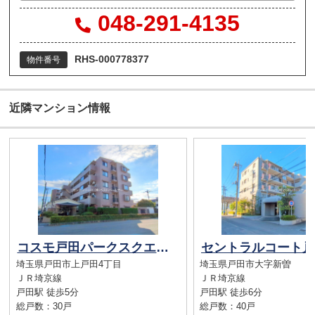
048-291-4135
RHS-000778377
物件番号
近隣マンション情報
コスモ戸田パークスクエア
埼玉県戸田市上戸田4丁目
埼玉県戸田市大字新曽
ＪＲ埼京線
ＪＲ埼京線
戸田駅 徒歩5分
戸田駅 徒歩6分
総戸数：30戸
総戸数：40戸