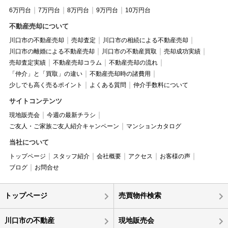
6万円台
7万円台
8万円台
9万円台
10万円台
不動産売却について
川口市の不動産売却
売却査定
川口市の相続による不動産売却
川口市の離婚による不動産売却
川口市の不動産買取
売却成功実績
売却査定実績
不動産売却コラム
不動産売却の流れ
「仲介」と「買取」の違い
不動産売却時の諸費用
少しでも高く売るポイント
よくある質問
仲介手数料について
サイトコンテンツ
現地販売会
今週の最新チラシ
ご友人・ご家族ご友人紹介キャンペーン
マンションカタログ
当社について
トップページ
スタッフ紹介
会社概要
アクセス
お客様の声
ブログ
お問合せ
トップページ
売買物件検索
川口市の不動産
現地販売会