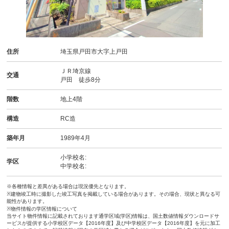
住所
埼玉県戸田市大字上戸田
ＪＲ埼京線
交通
戸田 徒歩8分
階数
地上4階
構造
RC造
築年月
1989年4月
小学校名:
学区
中学校名:
※各種情報と差異がある場合は現況優先となります。
※建物竣工時に撮影した竣工写真を掲載している場合があります。その場合、現状と異なる可
能性があります。
※物件情報の学区情報について
当サイト物件情報に記載されております通学区域(学区)情報は、国土数値情報ダウンロードサ
ービスが提供する小学校区データ【2016年度】及び中学校区データ【2016年度】を元に加工