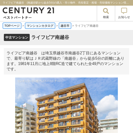
ライフピア南越谷 (南越谷駅から徒歩5分)の購入・売り物件、売却査定・相場・売却価格マンション情報｜センチュリー２１ベストパートナー
検索
お知らせ
TOPページ
>
マンションカタログ
>
越谷市
>
ライフピア南越谷
ライフピア南越谷
中古マンション
ライフピア南越谷 は埼玉県越谷市南越谷2丁目にあるマンション
で、最寄り駅はＪＲ武蔵野線の「南越谷」から徒歩5分の距離にあり
ます。1981年11月に地上8階RC造で建てられた全49戸のマンション
です。