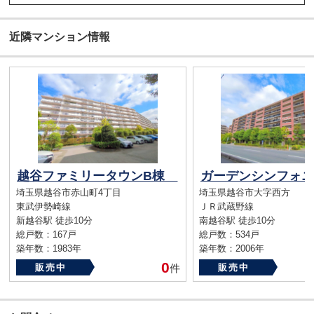
近隣マンション情報
越谷ファミリータウンB棟
埼玉県越谷市赤山町4丁目
埼玉県越谷市大字西方
東武伊勢崎線
ＪＲ武蔵野線
新越谷駅 徒歩10分
南越谷駅 徒歩10分
総戸数：167戸
総戸数：534戸
築年数：1983年
築年数：2006年
0
販売中
件
販売中