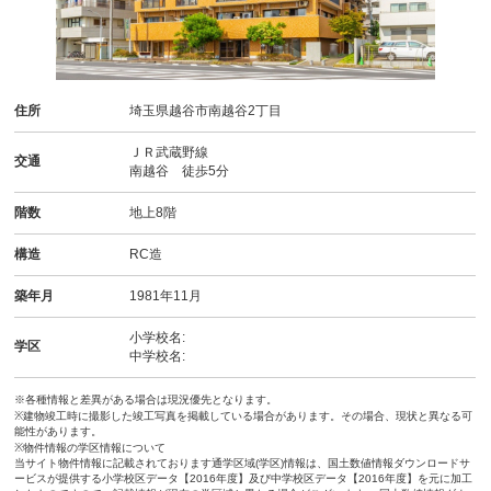
住所
埼玉県越谷市南越谷2丁目
ＪＲ武蔵野線
交通
南越谷 徒歩5分
階数
地上8階
構造
RC造
築年月
1981年11月
小学校名:
学区
中学校名:
※各種情報と差異がある場合は現況優先となります。
※建物竣工時に撮影した竣工写真を掲載している場合があります。その場合、現状と異なる可
能性があります。
※物件情報の学区情報について
当サイト物件情報に記載されております通学区域(学区)情報は、国土数値情報ダウンロードサ
ービスが提供する小学校区データ【2016年度】及び中学校区データ【2016年度】を元に加工