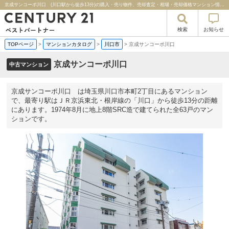
京成サンコーポ川口 (川口駅から徒歩13分)の購入・売り物件、売却査定・相場・売却価格マンション情報｜センチュリー２１ベストパートナー
検索
お知らせ
TOPページ
>
マンションカタログ
>
川口市
>
京成サンコーポ川口
京成サンコーポ川口
中古マンション
京成サンコーポ川口 は埼玉県川口市本町2丁目にあるマンション
で、最寄り駅はＪＲ京浜東北・根岸線の「川口」から徒歩13分の距離
にあります。1974年8月に地上8階SRC造で建てられた全63戸のマン
ションです。