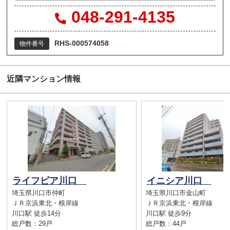
048-291-4135
RHS-000574058
物件番号
近隣マンション情報
ライフピア川口
イニシア川口
埼玉県川口市仲町
埼玉県川口市金山町
ＪＲ京浜東北・根岸線
ＪＲ京浜東北・根岸線
川口駅 徒歩14分
川口駅 徒歩9分
総戸数：29戸
総戸数：44戸