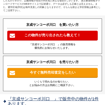
したものですので、記載情報が現在の学区域と異なる場合がございます。 国土数値情報ダウ
ンロードサービスのWEBサイト上で記述通り、データは必ずしも正確とは言えません。ま
た、通学区域(学区)は毎年見直しの対象となりますので、そちらを踏まえ学区情報は参考とし
てご活用下さい。
京成サンコーポ川口 を買いたい方
この物件が売り出されたら教えて！
『京成サンコーポ川口 』の販売情報を
優先的にお知らせいたします。
京成サンコーポ川口 を売りたい方
今すぐ無料売却査定をしたい
いくらで売れるのか知りたい、
とお悩みの方はお気軽にご相談下さい。
『京成サンコーポ川口 』で販売中の物件が1件
あります。