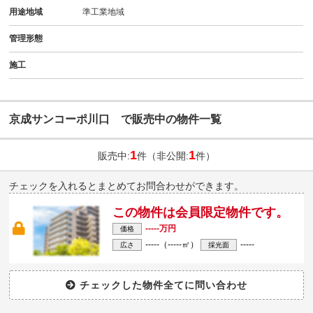
用途地域
準工業地域
管理形態
施工
京成サンコーポ川口 で販売中の物件一覧
1
1
販売中:
件（非公開:
件）
チェックを入れるとまとめてお問合わせができます。
この物件は会員限定物件です。
-----万円
価格
-----（-----㎡）
-----
広さ
採光面