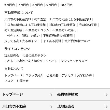
6万円台
7万円台
8万円台
9万円台
10万円台
不動産売却について
川口市の不動産売却
売却査定
川口市の相続による不動産売却
川口市の離婚による不動産売却
川口市の不動産買取
売却成功実績
売却査定実績
不動産売却コラム
不動産売却の流れ
「仲介」と「買取」の違い
不動産売却時の諸費用
少しでも高く売るポイント
よくある質問
仲介手数料について
サイトコンテンツ
現地販売会
今週の最新チラシ
ご友人・ご家族ご友人紹介キャンペーン
マンションカタログ
当社について
トップページ
スタッフ紹介
会社概要
アクセス
お客様の声
ブログ
お問合せ
トップページ
売買物件検索
川口市の不動産
現地販売会