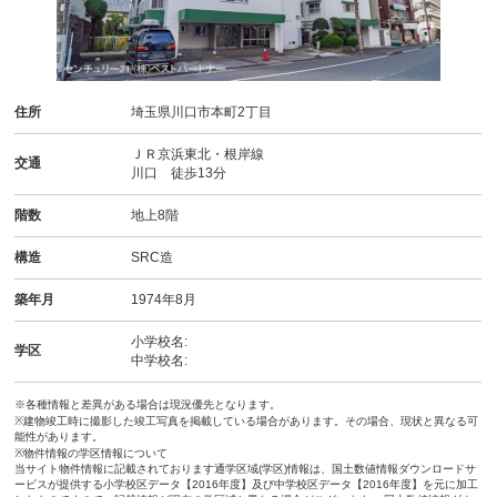
住所
埼玉県川口市本町2丁目
ＪＲ京浜東北・根岸線
交通
川口 徒歩13分
階数
地上8階
構造
SRC造
築年月
1974年8月
小学校名:
学区
中学校名:
※各種情報と差異がある場合は現況優先となります。
※建物竣工時に撮影した竣工写真を掲載している場合があります。その場合、現状と異なる可
能性があります。
※物件情報の学区情報について
当サイト物件情報に記載されております通学区域(学区)情報は、国土数値情報ダウンロードサ
ービスが提供する小学校区データ【2016年度】及び中学校区データ【2016年度】を元に加工