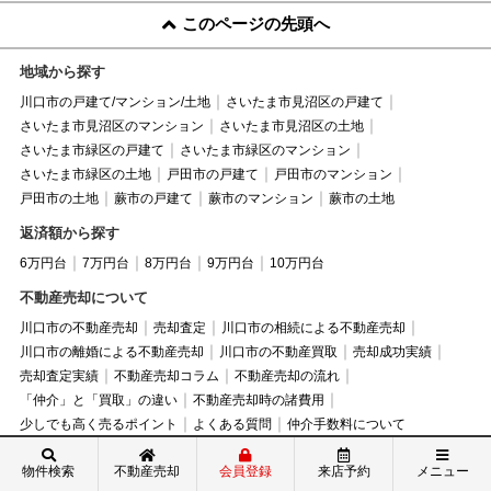
このページの先頭へ
地域から探す
川口市の戸建て/マンション/土地
さいたま市見沼区の戸建て
さいたま市見沼区のマンション
さいたま市見沼区の土地
さいたま市緑区の戸建て
さいたま市緑区のマンション
さいたま市緑区の土地
戸田市の戸建て
戸田市のマンション
戸田市の土地
蕨市の戸建て
蕨市のマンション
蕨市の土地
返済額から探す
6万円台
7万円台
8万円台
9万円台
10万円台
不動産売却について
川口市の不動産売却
売却査定
川口市の相続による不動産売却
川口市の離婚による不動産売却
川口市の不動産買取
売却成功実績
売却査定実績
不動産売却コラム
不動産売却の流れ
「仲介」と「買取」の違い
不動産売却時の諸費用
少しでも高く売るポイント
よくある質問
仲介手数料について
サイトコンテンツ
物件検索
不動産売却
会員登録
来店予約
メニュー
現地販売会
今週の最新チラシ