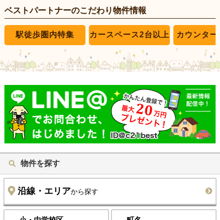
ベストパートナーのこだわり物件情報
駅徒歩圏内特集
カースペース2台以上
カウンター
物件を探す
沿線・エリア
から探す
小・中学校区
町名