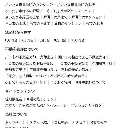
さいたま市見沼区のマンション
さいたま市見沼区の土地
さいたま市緑区の戸建て
さいたま市緑区のマンション
さいたま市緑区の土地
戸田市の戸建て
戸田市のマンション
戸田市の土地
蕨市の戸建て
蕨市のマンション
蕨市の土地
返済額から探す
6万円台
7万円台
8万円台
9万円台
10万円台
不動産売却について
川口市の不動産売却
売却査定
川口市の相続による不動産売却
川口市の離婚による不動産売却
川口市の不動産買取
売却成功実績
売却査定実績
不動産売却コラム
不動産売却の流れ
「仲介」と「買取」の違い
不動産売却時の諸費用
少しでも高く売るポイント
よくある質問
仲介手数料について
サイトコンテンツ
現地販売会
今週の最新チラシ
ご友人・ご家族ご友人紹介キャンペーン
マンションカタログ
当社について
トップページ
スタッフ紹介
会社概要
アクセス
お客様の声