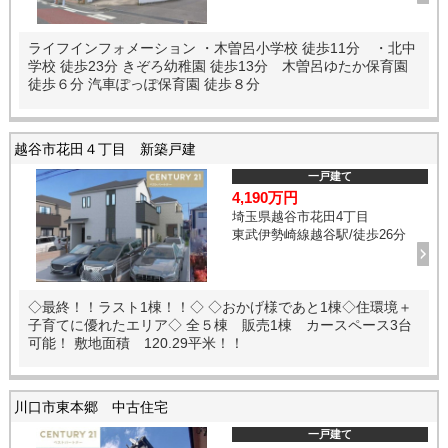
ライフインフォメーション ・木曽呂小学校 徒歩11分 ・北中
学校 徒歩23分 きぞろ幼稚園 徒歩13分 木曽呂ゆたか保育園
徒歩６分 汽車ぽっぽ保育園 徒歩８分
越谷市花田４丁目 新築戸建
一戸建て
4,190万円
埼玉県越谷市花田4丁目
東武伊勢崎線越谷駅/徒歩26分
◇最終！！ラスト1棟！！◇ ◇おかげ様であと1棟◇住環境＋
子育てに優れたエリア◇ 全５棟 販売1棟 カースペース3台
可能！ 敷地面積 120.29平米！！
川口市東本郷 中古住宅
一戸建て