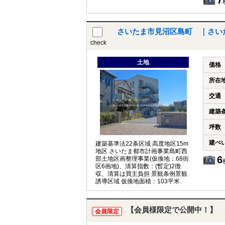
7
さいたま市見沼区島町 ｜さい
check
土地
価格
所在
交通
建築
坪数
建ぺ
建築基準法22条区域 高度地区15m
地区 さいたま都市計画事業島町西
6
部土地区画整理事業(仮換地：68街
区6画地)、清算指数：(暫定)2徴
収、清算は買主負担 景観条例景観
誘導区域 仮換地面積：103平米
【会員様限定で公開中！】
会員限定