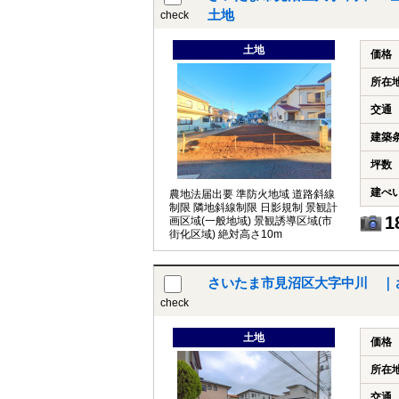
土地
check
土地
価格
所在
交通
建築
坪数
建ぺ
農地法届出要 準防火地域 道路斜線
制限 隣地斜線制限 日影規制 景観計
1
画区域(一般地域) 景観誘導区域(市
街化区域) 絶対高さ10m
さいたま市見沼区大字中川 ｜
check
土地
価格
所在
交通