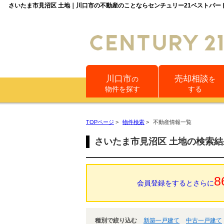
さいたま市見沼区 土地｜川口市の不動産のことならセンチュリー21ベストパー
川口市
売却相談
の
を
物件を探す
する
TOPページ
>
物件検索
>
不動産情報一覧
さいたま市見沼区 土地の検索
8
会員登録をするとさらに
種別で絞り込む
新築一戸建て
中古一戸建て