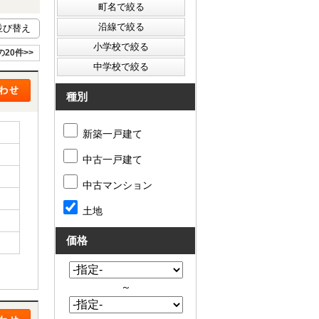
の20件>>
種別
新築一戸建て
中古一戸建て
中古マンション
土地
価格
～