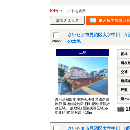
89
件中
1～20
件を表示
さいたま市見沼区大字中川 A
の土地
check
土地
価格
所在
交通
建築
坪数
建ぺ
農地法届出要 準防火地域 道路斜線
制限 隣地斜線制限 日影規制 景観計
1
画区域(一般地域) 景観誘導区域(市
街化区域) 絶対高さ10m
さいたま市見沼区大字中川 B