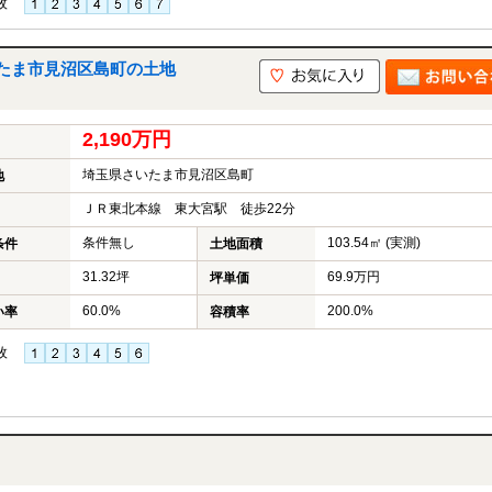
枚
たま市見沼区島町の土地
2,190万円
埼玉県さいたま市見沼区島町
地
ＪＲ東北本線 東大宮駅 徒歩22分
条件無し
103.54㎡ (実測)
条件
土地面積
31.32坪
69.9万円
坪単価
60.0%
200.0%
い率
容積率
枚