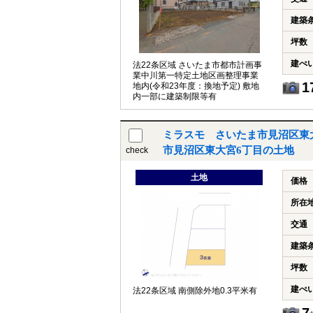
建築
坪数
建ぺ
法22条区域 さいたま市都市計画事
業中川第一特定土地区画整理事業
1
地内(令和23年度：換地予定) 敷地
内一部に建築制限等有
ミラスモ さいたま市見沼区東大
市見沼区東大宮6丁目の土地
check
土地
価格
所在
交通
建築
坪数
建ぺ
法22条区域 南側除外地0.3平米有