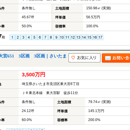
条件無し
150.98㎡ (実測)
条件
土地面積
45.67坪
56.5万円
坪単価
50.0%
100.0%
い率
容積率
7
枚
宮651 3区画 3区画｜さいたま
3,500万円
埼玉県さいたま市見沼区東大宮6丁目
地
ＪＲ東北本線 東大宮駅 徒歩11分
条件無し
79.74㎡ (実測)
条件
土地面積
24.12坪
145.1万円
坪単価
60.0%
200.0%
い率
容積率