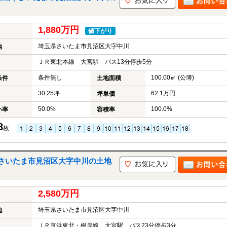
1,880万円
値下がり
埼玉県さいたま市見沼区大字中川
地
ＪＲ東北本線 大宮駅 バス13分停歩5分
条件無し
100.00㎡ (公簿)
条件
土地面積
30.25坪
62.1万円
坪単価
50.0%
100.0%
い率
容積率
8
枚
さいたま市見沼区大字中川の土地
2,580万円
埼玉県さいたま市見沼区大字中川
地
ＪＲ京浜東北・根岸線 大宮駅 バス23分停歩3分