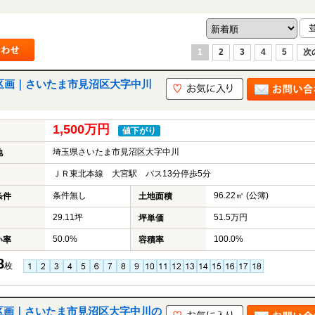
1
2
3
4
5
次
区画｜さいたま市見沼区大字中川
1,500万円
値下がり
埼玉県さいたま市見沼区大字中川
地
ＪＲ東北本線 大宮駅 バス13分停歩5分
条件無し
96.22㎡ (公簿)
条件
土地面積
29.11坪
51.5万円
坪単価
50.0%
100.0%
い率
容積率
8
枚
区画｜さいたま市見沼区大字中川の