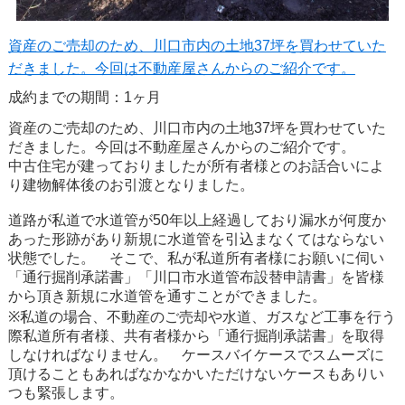
資産のご売却のため、川口市内の土地37坪を買わせていた
だきました。今回は不動産屋さんからのご紹介です。
成約までの期間：1ヶ月
資産のご売却のため、川口市内の土地37坪を買わせていた
だきました。今回は不動産屋さんからのご紹介です。
中古住宅が建っておりましたが所有者様とのお話合いによ
り建物解体後のお引渡となりました。
道路が私道で水道管が50年以上経過しており漏水が何度か
あった形跡があり新規に水道管を引込まなくてはならない
状態でした。 そこで、私が私道所有者様にお願いに伺い
「通行掘削承諾書」「川口市水道管布設替申請書」を皆様
から頂き新規に水道管を通すことができました。
※私道の場合、不動産のご売却や水道、ガスなど工事を行う
際私道所有者様、共有者様から「通行掘削承諾書」を取得
しなければなりません。 ケースバイケースでスムーズに
頂けることもあればなかなかいただけないケースもありい
つも緊張します。