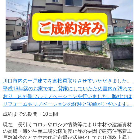
川口市内の一戸建てを直接買取りさせていただきました。
平成18年築のお家です。貸家にしていたため室内が汚れて
おり、内外装フルリノベーションを行いました。弊社では
リフォームやリノベーションの経験と実績がございます。
成約までの期間：10日間
現在、長引くコロナやロシア情勢等により木材や建築資材
の高騰・海外生産工場の稼働停止等の要因で建売住宅着工
戸数減少などで中古住宅市場が活発化しており価格上昇し