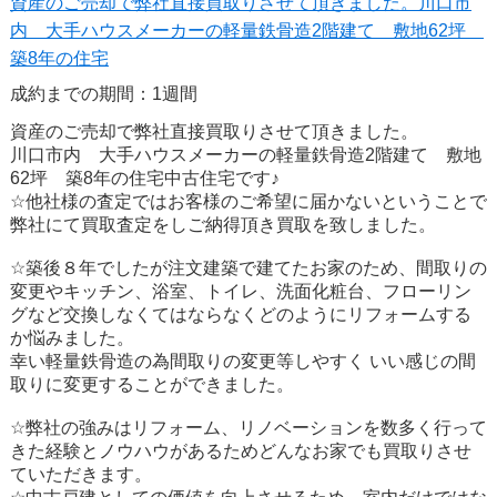
資産のご売却で弊社直接買取りさせて頂きました。川口市
内 大手ハウスメーカーの軽量鉄骨造2階建て 敷地62坪
築8年の住宅
成約までの期間：1週間
資産のご売却で弊社直接買取りさせて頂きました。
川口市内 大手ハウスメーカーの軽量鉄骨造2階建て 敷地
62坪 築8年の住宅中古住宅です♪
☆他社様の査定ではお客様のご希望に届かないということで
弊社にて買取査定をしご納得頂き買取を致しました。
☆築後８年でしたが注文建築で建てたお家のため、間取りの
変更やキッチン、浴室、トイレ、洗面化粧台、フローリン
グなど交換しなくてはならなくどのようにリフォームする
か悩みました。
幸い軽量鉄骨造の為間取りの変更等しやすく いい感じの間
取りに変更することができました。
☆弊社の強みはリフォーム、リノベーションを数多く行って
きた経験とノウハウがあるためどんなお家でも買取りさせ
ていただきます。