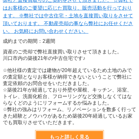
弊社と直接買取りのご契約をさせて頂きました。 ☆弊社で
はお客様のご要望に応じた買取り、販売活動を行っており
ます。 ※弊社では中古住宅・土地を直接買い取りをさせて
頂いております。 不動産売却の事なら弊社にお任せくださ
い。 お気軽にお問い合わせください。
成約までの期間：2週間
資産のご売却で弊社直接買い取りさせて頂きました。
川口市内の築後21年の中古住宅です♪
☆他社様の査定では建物が20年超えているため土地のみで
の査定額となりお客様が納得できないということで弊社に
査定依頼のお問合せをいただきました。
☆築後21年が経過しており外壁や屋根、キッチン、浴室、
トイレ、洗面化粧台、フローリングなど交換しなくてはな
らなくどのようにリフォームするか悩みました。
☆弊社の強みはリフォーム、リノベーションを数多く行って
きた経験とノウハウがあるため築後20年経過しているお家
でも買取りさせていただきます。
もっと詳しく見る