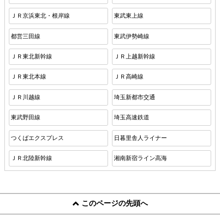
ＪＲ京浜東北・根岸線
東武東上線
都営三田線
東武伊勢崎線
ＪＲ東北新幹線
ＪＲ上越新幹線
ＪＲ東北本線
ＪＲ高崎線
ＪＲ川越線
埼玉新都市交通
東武野田線
埼玉高速鉄道
つくばエクスプレス
日暮里舎人ライナー
ＪＲ北陸新幹線
湘南新宿ライン高海
このページの先頭へ