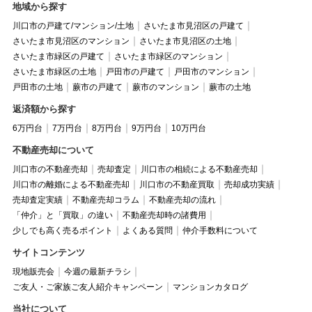
地域から探す
川口市の戸建て/マンション/土地
さいたま市見沼区の戸建て
さいたま市見沼区のマンション
さいたま市見沼区の土地
さいたま市緑区の戸建て
さいたま市緑区のマンション
さいたま市緑区の土地
戸田市の戸建て
戸田市のマンション
戸田市の土地
蕨市の戸建て
蕨市のマンション
蕨市の土地
返済額から探す
6万円台
7万円台
8万円台
9万円台
10万円台
不動産売却について
川口市の不動産売却
売却査定
川口市の相続による不動産売却
川口市の離婚による不動産売却
川口市の不動産買取
売却成功実績
売却査定実績
不動産売却コラム
不動産売却の流れ
「仲介」と「買取」の違い
不動産売却時の諸費用
少しでも高く売るポイント
よくある質問
仲介手数料について
サイトコンテンツ
現地販売会
今週の最新チラシ
ご友人・ご家族ご友人紹介キャンペーン
マンションカタログ
当社について