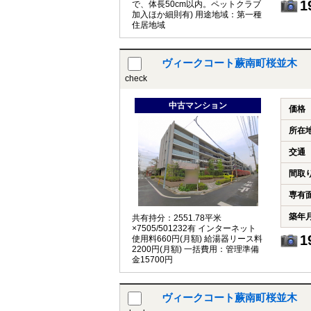
1
で、体長50cm以内。ペットクラブ
加入ほか細則有) 用途地域：第一種
住居地域
ヴィークコート蕨南町桜並木 
check
中古マンション
価格
所在
交通
間取
専有
築年
共有持分：2551.78平米
×7505/501232有 インターネット
1
使用料660円(月額) 給湯器リース料
2200円(月額) 一括費用：管理準備
金15700円
ヴィークコート蕨南町桜並木 