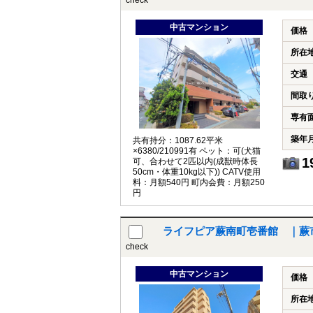
check
中古マンション
価格
所在
交通
間取
専有
築年
共有持分：1087.62平米
×6380/210991有 ペット：可(犬猫
1
可、合わせて2匹以内(成獣時体長
50cm・体重10kg以下)) CATV使用
料：月額540円 町内会費：月額250
円
ライフピア蕨南町壱番館 ｜蕨
check
中古マンション
価格
所在