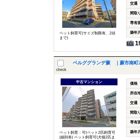
交通
間取
専有
築年
ペット飼育可(サイズ制限有、2頭
まで)
1
ベルググランデ蕨 ｜蕨市南町
check
中古マンション
価格
所在
交通
間取
専有
築年
ペット飼育：可(ペット2匹飼育可
(細則有) ペット飼育可(犬猫2匹ま