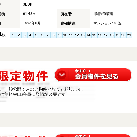
3LDK
り
61.48㎡
1階階/6階建
面積
所在階
1994年8月
マンション/RC造
月
建物構造
1
枚