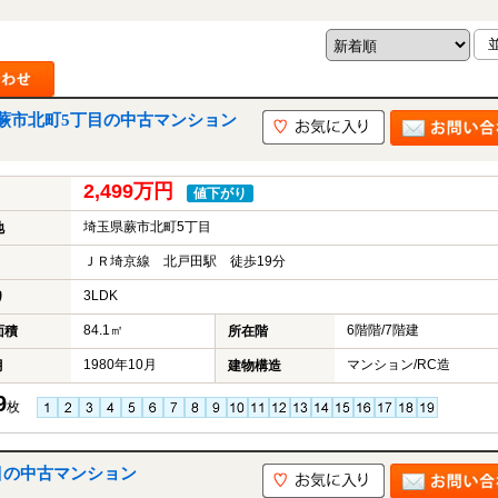
蕨市北町5丁目の中古マンション
2,499万円
値下がり
埼玉県蕨市北町5丁目
地
ＪＲ埼京線 北戸田駅 徒歩19分
3LDK
り
84.1㎡
6階階/7階建
面積
所在階
1980年10月
マンション/RC造
月
建物構造
9
枚
目の中古マンション