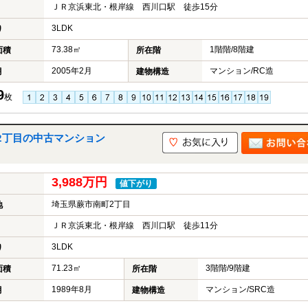
ＪＲ京浜東北・根岸線 西川口駅 徒歩15分
3LDK
り
73.38㎡
1階階/8階建
面積
所在階
2005年2月
マンション/RC造
月
建物構造
9
枚
2丁目の中古マンション
3,988万円
値下がり
埼玉県蕨市南町2丁目
地
ＪＲ京浜東北・根岸線 西川口駅 徒歩11分
3LDK
り
71.23㎡
3階階/9階建
面積
所在階
1989年8月
マンション/SRC造
月
建物構造