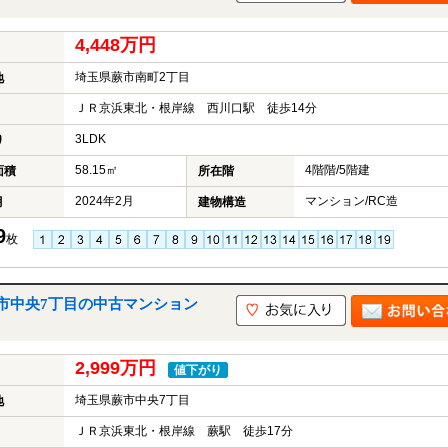
4,448万円
埼玉県蕨市南町2丁目
地
ＪＲ京浜東北・根岸線 西川口駅 徒歩14分
3LDK
り
58.15㎡
4階階/5階建
面積
所在階
2024年2月
マンション/RC造
月
建物構造
9
枚
市中央7丁目の中古マンション
2,999万円
値下がり
埼玉県蕨市中央7丁目
地
ＪＲ京浜東北・根岸線 蕨駅 徒歩17分