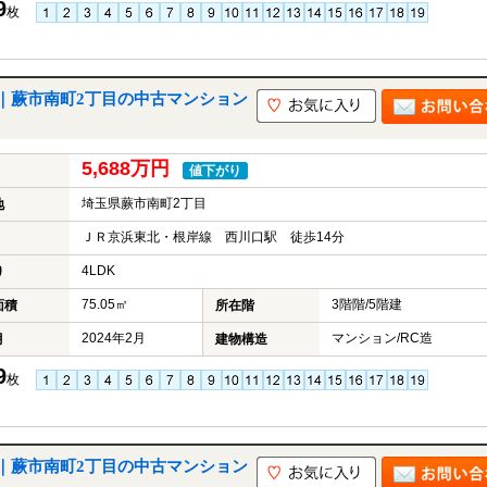
9
枚
｜蕨市南町2丁目の中古マンション
5,688万円
値下がり
埼玉県蕨市南町2丁目
地
ＪＲ京浜東北・根岸線 西川口駅 徒歩14分
4LDK
り
75.05㎡
3階階/5階建
面積
所在階
2024年2月
マンション/RC造
月
建物構造
9
枚
｜蕨市南町2丁目の中古マンション