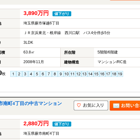
3,890万円
値下がり
埼玉県蕨市塚越6丁目
地
ＪＲ京浜東北・根岸線 西川口駅 バス4分停歩5分
3LDK
り
63.8㎡
5階階/6階建
面積
所在階
2008年11月
マンション/RC造
月
建物構造
9
枚
市南町4丁目の中古マンション
2,880万円
値下がり
埼玉県蕨市南町4丁目
地