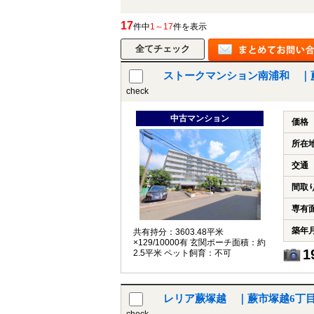
17
件中
1～17
件を表示
ストークマンション南浦和 ｜
check
中古マンション
価格
所在
交通
間取
専有
築年
共有持分：3603.48平米
×129/10000有 玄関ポーチ面積：約
1
2.5平米 ペット飼育：不可
レリア蕨塚越 ｜蕨市塚越6丁