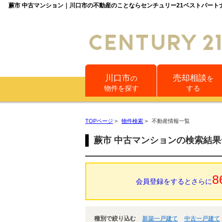
蕨市 中古マンション｜川口市の不動産のことならセンチュリー21ベストパート
川口市
売却相談
の
を
物件を探す
する
TOPページ
>
物件検索
>
不動産情報一覧
蕨市 中古マンションの検索結果
8
会員登録をするとさらに
種別で絞り込む
新築一戸建て
中古一戸建て