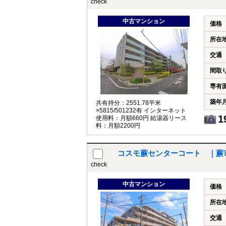
check
中古マンション
価格
所在
交通
間取
専有
築年
共有持分：2551.78平米
×5815/501232有 インターネット
1
使用料：月額660円 給湯器リース
料：月額2200円
コスモ蕨センターコート ｜蕨
check
中古マンション
価格
所在
交通