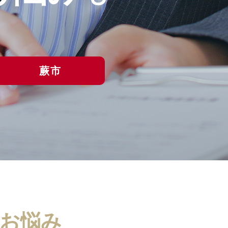
蕨市
お悩み