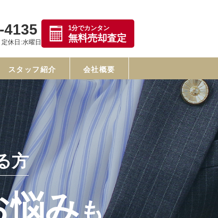
-4135
1分でカンタン
無料売却査定
00 定休日:水曜日
スタッフ紹介
会社概要
る方
お悩み
も