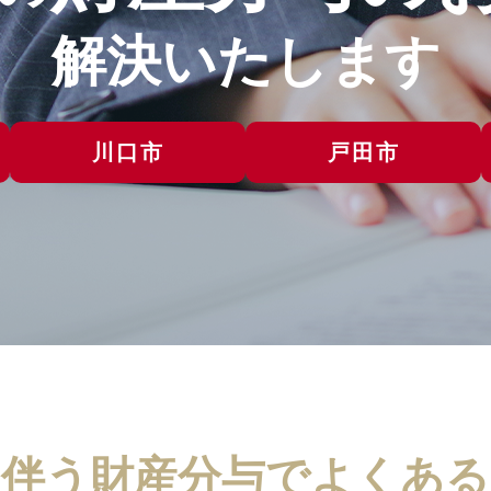
解決いたします
川口市
戸田市
に伴う財産分与で
よくある