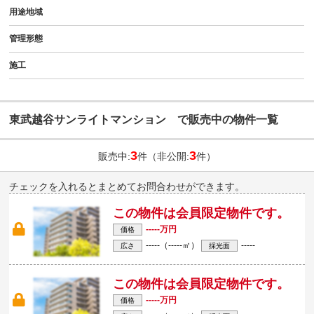
用途地域
管理形態
施工
東武越谷サンライトマンション で販売中の物件一覧
3
3
販売中:
件（非公開:
件）
チェックを入れるとまとめてお問合わせができます。
この物件は会員限定物件です。
-----万円
価格
-----（-----㎡）
-----
広さ
採光面
この物件は会員限定物件です。
-----万円
価格