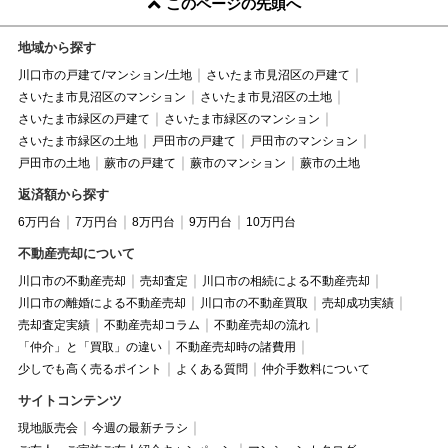
このページの先頭へ
地域から探す
川口市の戸建て/マンション/土地
さいたま市見沼区の戸建て
さいたま市見沼区のマンション
さいたま市見沼区の土地
さいたま市緑区の戸建て
さいたま市緑区のマンション
さいたま市緑区の土地
戸田市の戸建て
戸田市のマンション
戸田市の土地
蕨市の戸建て
蕨市のマンション
蕨市の土地
返済額から探す
6万円台
7万円台
8万円台
9万円台
10万円台
不動産売却について
川口市の不動産売却
売却査定
川口市の相続による不動産売却
川口市の離婚による不動産売却
川口市の不動産買取
売却成功実績
売却査定実績
不動産売却コラム
不動産売却の流れ
「仲介」と「買取」の違い
不動産売却時の諸費用
少しでも高く売るポイント
よくある質問
仲介手数料について
サイトコンテンツ
現地販売会
今週の最新チラシ