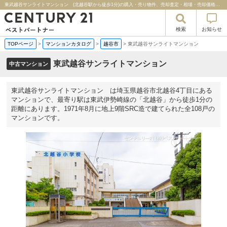
東武越谷サンライトマンション (北越谷駅から徒歩1分)の購入・売り物件、売却査定・相場・売却価格マンション情報｜センチュリー２１ベストパートナー
検索
お知らせ
TOPページ
>
マンションカタログ
>
越谷市
>
東武越谷サンライトマンション
東武越谷サンライトマンション
中古マンション
東武越谷サンライトマンション は埼玉県越谷市北越谷4丁目にある
マンションで、最寄り駅は東武伊勢崎線の「北越谷」から徒歩1分の
距離にあります。1971年8月に地上9階SRC造で建てられた全108戸の
マンションです。