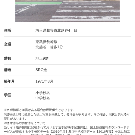
住所
埼玉県越谷市北越谷4丁目
東武伊勢崎線
交通
北越谷 徒歩1分
階数
地上9階
構造
SRC造
築年月
1971年8月
小学校名:
学区
中学校名:
※各種情報と差異がある場合は現況優先となります。
※建物竣工時に撮影した竣工写真を掲載している場合があります。その場合、現状と異なる可
能性があります。
※物件情報の学区情報について
当サイト物件情報に記載されております通学区域(学区)情報は、国土数値情報ダウンロードサ
ービスが提供する小学校区データ【2016年度】及び中学校区データ【2016年度】を元に加工