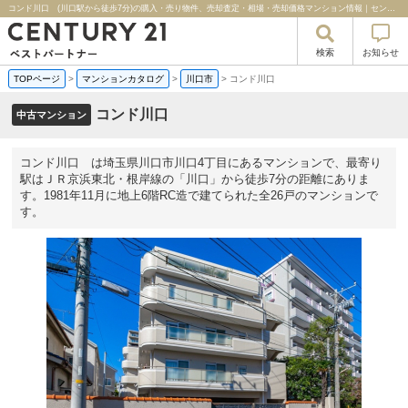
コンド川口 (川口駅から徒歩7分)の購入・売り物件、売却査定・相場・売却価格マンション情報｜センチュリー２１ベストパートナー
検索
お知らせ
TOPページ
>
マンションカタログ
>
川口市
>
コンド川口
コンド川口
中古マンション
コンド川口 は埼玉県川口市川口4丁目にあるマンションで、最寄り
駅はＪＲ京浜東北・根岸線の「川口」から徒歩7分の距離にありま
す。1981年11月に地上6階RC造で建てられた全26戸のマンションで
す。