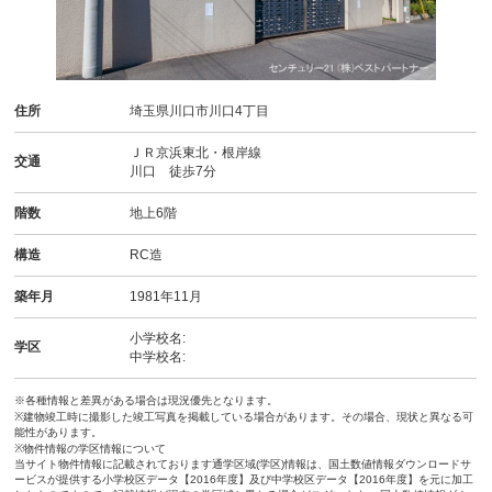
住所
埼玉県川口市川口4丁目
ＪＲ京浜東北・根岸線
交通
川口 徒歩7分
階数
地上6階
構造
RC造
築年月
1981年11月
小学校名:
学区
中学校名:
※各種情報と差異がある場合は現況優先となります。
※建物竣工時に撮影した竣工写真を掲載している場合があります。その場合、現状と異なる可
能性があります。
※物件情報の学区情報について
当サイト物件情報に記載されております通学区域(学区)情報は、国土数値情報ダウンロードサ
ービスが提供する小学校区データ【2016年度】及び中学校区データ【2016年度】を元に加工