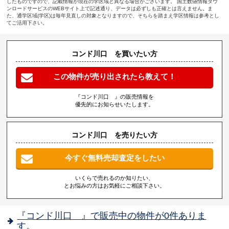
したものですので、記載情報が現在の学区域と異なる場合がございます。 国土数値情報ダウ
ンロードサービスのWEBサイト上で記述通り、データは必ずしも正確とは言えません。ま
た、通学区域(学区)は毎年見直しの対象となりますので、そちらを踏まえ学区情報は参考とし
てご活用下さい。
コンド川口 を買いたい方
この物件が売り出されたら教えて！
『コンド川口 』の販売情報を
優先的にお知らせいたします。
コンド川口 を売りたい方
今すぐ無料売却査定をしたい
いくらで売れるのか知りたい、
とお悩みの方はお気軽にご相談下さい。
『コンド川口 』で販売中の物件が0件ありま
す。