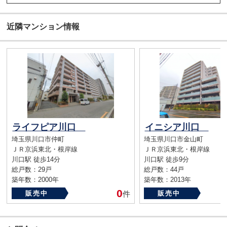
近隣マンション情報
ライフピア川口
イニシア川口
埼玉県川口市仲町
埼玉県川口市金山町
ＪＲ京浜東北・根岸線
ＪＲ京浜東北・根岸線
川口駅 徒歩14分
川口駅 徒歩9分
総戸数：29戸
総戸数：44戸
築年数：2000年
築年数：2013年
0
販売中
件
販売中