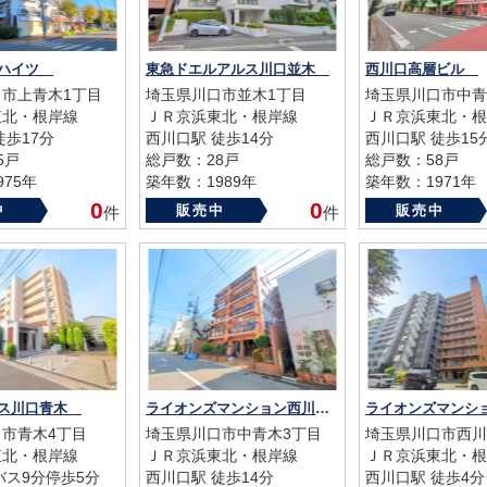
ンハイツ
東急ドエルアルス川口並木
西川口高層ビル
市上青木1丁目
埼玉県川口市並木1丁目
埼玉県川口市中青
東北・根岸線
ＪＲ京浜東北・根岸線
ＪＲ京浜東北・根
徒歩17分
西川口駅 徒歩14分
西川口駅 徒歩15
5戸
総戸数：28戸
総戸数：58戸
75年
築年数：1989年
築年数：1971年
0
0
中
販売中
販売中
件
件
ャス川口青木
ライオンズマンション西川口
市青木4丁目
埼玉県川口市中青木3丁目
埼玉県川口市西川
東北・根岸線
ＪＲ京浜東北・根岸線
ＪＲ京浜東北・根
バス9分停歩5分
西川口駅 徒歩14分
西川口駅 徒歩4分