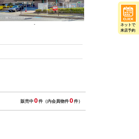
-
ネットで
来店予約
0
0
販売中
件（内会員物件
件）