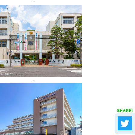
-
-
SHARE!