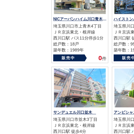
NICアーバンハイム川口青木町公園
ハイスト
埼玉県川口市上青木4丁目
埼玉県川口
ＪＲ京浜東北・根岸線
ＪＲ京浜
西川口駅 バス11分停歩1分
西川口駅 
総戸数：18戸
総戸数：9
築年数：1989年
築年数：19
0
販売中
販売
件
サンデュエル川口並木
アンビシ
埼玉県川口市並木3丁目
埼玉県川口
ＪＲ京浜東北・根岸線
ＪＲ京浜
西川口駅 徒歩4分
西川口駅 