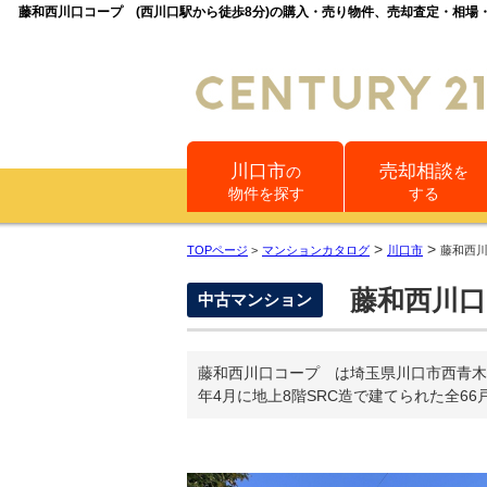
藤和西川口コープ (西川口駅から徒歩8分)の購入・売り物件、売却査定・相
川口市
売却相談
の
を
物件を探す
する
>
>
TOPページ
>
マンションカタログ
川口市
藤和西
藤和西川
中古マンション
藤和西川口コープ は埼玉県川口市西青木
年4月に地上8階SRC造で建てられた全6