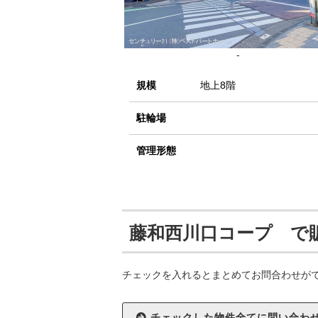
-
規模
地上8階
駐輪場
管理形態
藤和西川口コープ で
チェックを入れるとまとめてお問合わせが