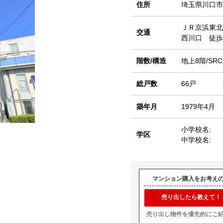
住所
埼玉県川口市
ＪＲ京浜東北
交通
西川口 徒歩
階数/構造
地上8階/SR
総戸数
66戸
築年月
1979年4月
小学校名:
学区
中学校名:
マンション購入をお考え
売り出したら教えて！
売り出し物件を優先的にご