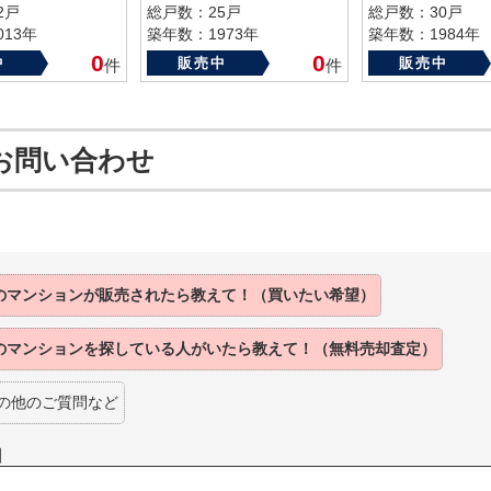
2戸
総戸数：25戸
総戸数：30戸
13年
築年数：1973年
築年数：1984年
0
0
中
販売中
販売中
件
件
お問い合わせ
のマンションが
販売されたら
教えて！（買いたい希望）
のマンションを
探している人がいたら
教えて！（無料売却査定）
の他のご質問など
】