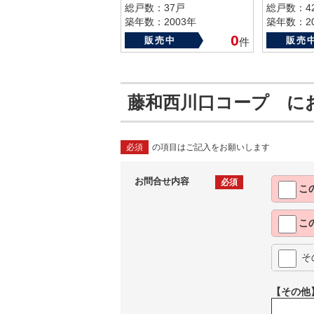
総戸数：37戸
総戸数：4
築年数：2003年
築年数：20
0
販売中
販売
件
藤和西川口コープ に
必須
の項目はご記入をお願いします
お問合せ内容
必須
こ
こ
そ
【その他