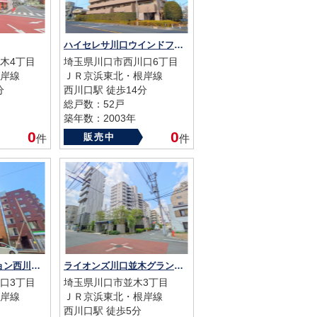
ハイセレサ川口ウインドフロウ
木4丁目
埼玉県川口市西川口6丁目
岸線
ＪＲ京浜東北・根岸線
分
西川口駅 徒歩14分
総戸数：52戸
築年数：2003年
0
0
販売中
件
件
ライオンズマンション西川口第6
ライオンズ川口並木グランゲート
口3丁目
埼玉県川口市並木3丁目
岸線
ＪＲ京浜東北・根岸線
西川口駅 徒歩5分