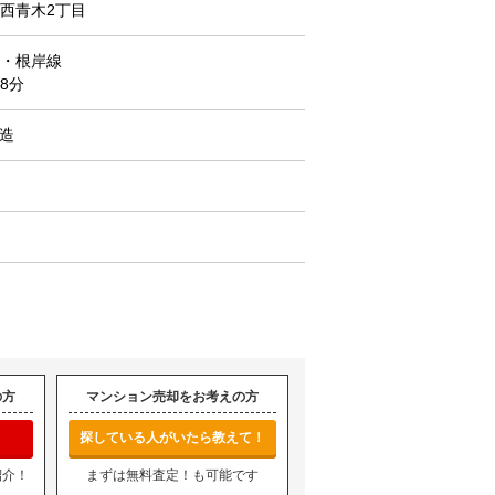
西青木2丁目
・根岸線
8分
C造
の方
マンション売却をお考えの方
探している人がいたら教えて！
紹介！
まずは無料査定！も可能です