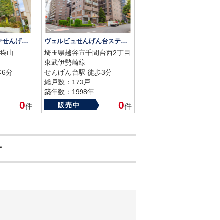
レクセルプラッツァせんげん台弐番館
ヴェルビュせんげん台ステーションプラザ
袋山
埼玉県越谷市千間台西2丁目
東武伊勢崎線
歩6分
せんげん台駅 徒歩3分
総戸数：173戸
築年数：1998年
0
0
販売中
件
件
せ