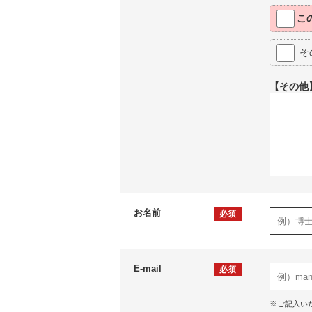
こ
そ
【その他
お名前
必須
E-mail
必須
※ご記入い