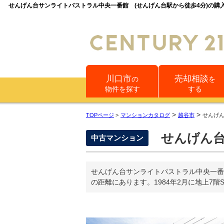
せんげん台サンライトパストラル中央一番館 (せんげん台駅から徒歩4分)の
川口市
売却相談
の
を
物件を探す
する
>
>
TOPページ
>
マンションカタログ
越谷市
せんげ
せんげん台
中古マンション
せんげん台サンライトパストラル中央一番
の距離にあります。1984年2月に地上7階