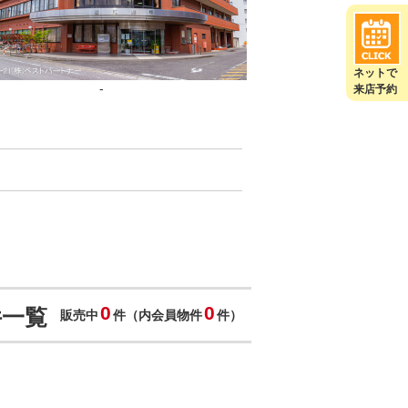
ネットで
-
来店予約
0
0
件一覧
販売中
件（内会員物件
件）