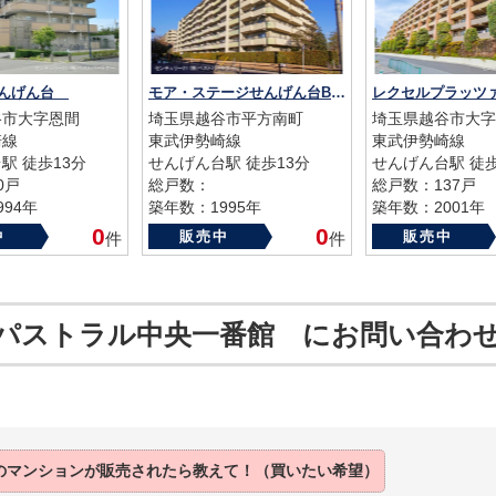
せんげん台
モア・ステージせんげん台B棟
谷市大字恩間
埼玉県越谷市平方南町
埼玉県越谷市大字
崎線
東武伊勢崎線
東武伊勢崎線
駅 徒歩13分
せんげん台駅 徒歩13分
せんげん台駅 徒
0戸
総戸数：
総戸数：137戸
94年
築年数：1995年
築年数：2001年
0
0
中
販売中
販売中
件
件
パストラル中央一番館 にお問い合わ
のマンションが
販売されたら
教えて！（買いたい希望）