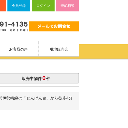
トパートナー
会員登録
ログイン
売却相談
お客様の声
現地販売会
0
販売中物件
件
武伊勢崎線の「せんげん台」から徒歩4分