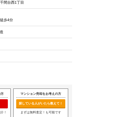
千間台西1丁目
徒歩4分
C造
の方
マンション売却をお考えの方
探している人がいたら教えて！
紹介！
まずは無料査定！も可能です