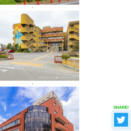
-
-
SHARE!