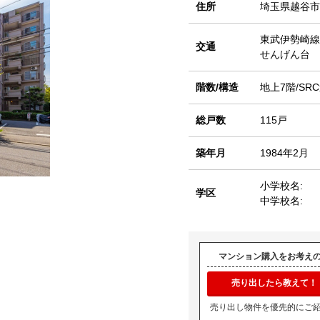
住所
埼玉県越谷市
東武伊勢崎線
交通
せんげん台 
階数/構造
地上7階/SR
総戸数
115戸
築年月
1984年2月
小学校名:
学区
中学校名:
マンション購入をお考え
売り出したら教えて！
売り出し物件を優先的にご