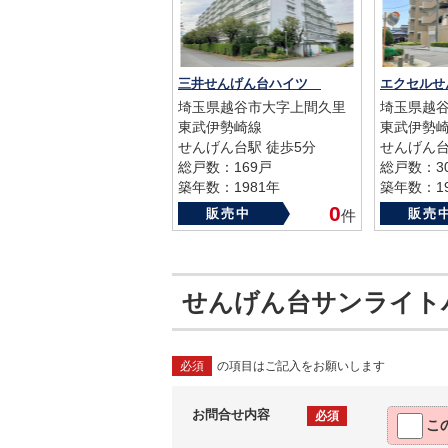
三井せんげん台ハイツ
エクセル
埼玉県越谷市大字上間久里
埼玉県越
東武伊勢崎線
東武伊勢
せんげん台駅 徒歩5分
せんげん台
総戸数：169戸
総戸数：3
築年数：1981年
築年数：19
0
販売中
販売
件
せんげん台サンライト
必須
の項目はご記入をお願いします
お問合せ内容
必須
こ