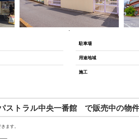
-
駐車場
用途地域
施工
パストラル中央一番館 で販売中の物
できます。