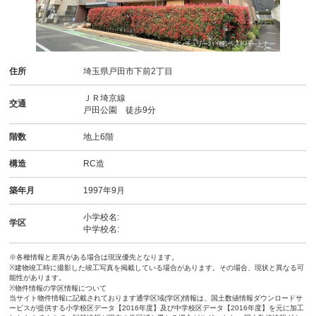
住所
埼玉県戸田市下前2丁目
ＪＲ埼京線
交通
戸田公園 徒歩9分
階数
地上6階
構造
RC造
築年月
1997年9月
小学校名:
学区
中学校名:
※各種情報と差異がある場合は現況優先となります。
※建物竣工時に撮影した竣工写真を掲載している場合があります。その場合、現状と異なる可
能性があります。
※物件情報の学区情報について
当サイト物件情報に記載されております通学区域(学区)情報は、国土数値情報ダウンロードサ
ービスが提供する小学校区データ【2016年度】及び中学校区データ【2016年度】を元に加工