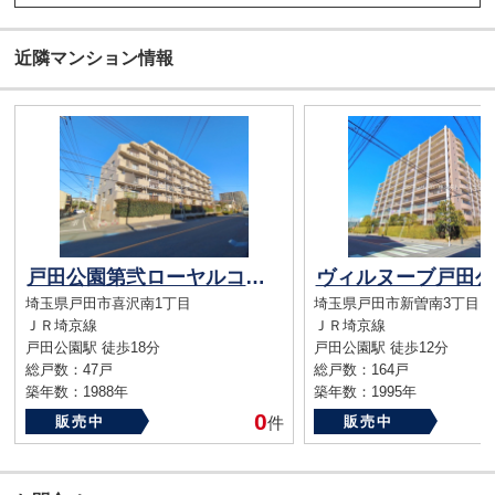
近隣マンション情報
戸田公園第弐ローヤルコーポ
ヴィルヌーブ戸田
埼玉県戸田市喜沢南1丁目
埼玉県戸田市新曽南3丁目
ＪＲ埼京線
ＪＲ埼京線
戸田公園駅 徒歩18分
戸田公園駅 徒歩12分
総戸数：47戸
総戸数：164戸
築年数：1988年
築年数：1995年
0
販売中
件
販売中