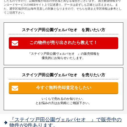
したものですので、記載情報が現在の学区域と異なる場合がございます。 国土数値情報ダウ
ンロードサービスのWEBサイト上で記述通り、データは必ずしも正確とは言えません。ま
た、通学区域(学区)は毎年見直しの対象となりますので、そちらを踏まえ学区情報は参考とし
てご活用下さい。
ステイツ戸田公園ヴェルパセオ を買いたい方
この物件が売り出されたら教えて！
『ステイツ戸田公園ヴェルパセオ 』の販売情報を
優先的にお知らせいたします。
ステイツ戸田公園ヴェルパセオ を売りたい方
今すぐ無料売却査定をしたい
いくらで売れるのか知りたい、
とお悩みの方はお気軽にご相談下さい。
『ステイツ戸田公園ヴェルパセオ 』で販売中の
物件が0件あります。