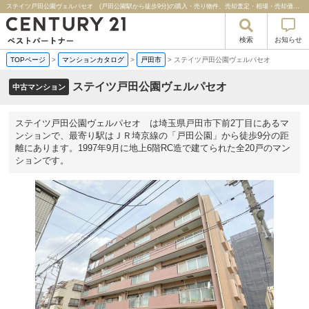
ステイツ戸田公園ヴェルパセオ (戸田公園駅から徒歩9分)の購入・売り物件、売却査定・相場・売却価格マンション情報｜センチュリー２１ベストパートナー
検索
お知らせ
TOPページ
>
マンションカタログ
>
戸田市
>
ステイツ戸田公園ヴェルパセオ
ステイツ戸田公園ヴェルパセオ
中古マンション
ステイツ戸田公園ヴェルパセオ は埼玉県戸田市下前2丁目にあるマ
ンションで、最寄り駅はＪＲ埼京線の「戸田公園」から徒歩9分の距
離にあります。1997年9月に地上6階RC造で建てられた全20戸のマン
ションです。