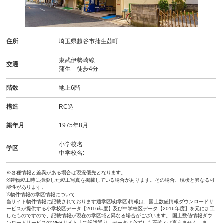
住所
埼玉県越谷市蒲生茜町
東武伊勢崎線
交通
蒲生 徒歩4分
階数
地上6階
構造
RC造
築年月
1975年8月
小学校名:
学区
中学校名:
※各種情報と差異がある場合は現況優先となります。
※建物竣工時に撮影した竣工写真を掲載している場合があります。その場合、現状と異なる可
能性があります。
※物件情報の学区情報について
当サイト物件情報に記載されております通学区域(学区)情報は、国土数値情報ダウンロードサ
ービスが提供する小学校区データ【2016年度】及び中学校区データ【2016年度】を元に加工
したものですので、記載情報が現在の学区域と異なる場合がございます。 国土数値情報ダウ
ンロードサービスのWEBサイト上で記述通り、データは必ずしも正確とは言えません。ま