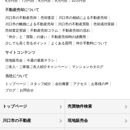
6万円台
7万円台
8万円台
9万円台
10万円台
不動産売却について
川口市の不動産売却
売却査定
川口市の相続による不動産売却
川口市の離婚による不動産売却
川口市の不動産買取
売却成功実績
売却査定実績
不動産売却コラム
不動産売却の流れ
「仲介」と「買取」の違い
不動産売却時の諸費用
少しでも高く売るポイント
よくある質問
仲介手数料について
サイトコンテンツ
現地販売会
今週の最新チラシ
ご友人・ご家族ご友人紹介キャンペーン
マンションカタログ
当社について
トップページ
スタッフ紹介
会社概要
アクセス
お客様の声
ブログ
お問合せ
トップページ
売買物件検索
川口市の不動産
現地販売会