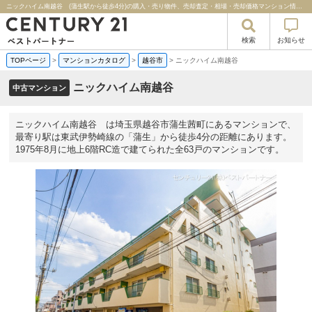
ニックハイム南越谷 (蒲生駅から徒歩4分)の購入・売り物件、売却査定・相場・売却価格マンション情報｜センチュリー２１ベストパートナー
検索
お知らせ
TOPページ
>
マンションカタログ
>
越谷市
>
ニックハイム南越谷
ニックハイム南越谷
中古マンション
ニックハイム南越谷 は埼玉県越谷市蒲生茜町にあるマンションで、
最寄り駅は東武伊勢崎線の「蒲生」から徒歩4分の距離にあります。
1975年8月に地上6階RC造で建てられた全63戸のマンションです。