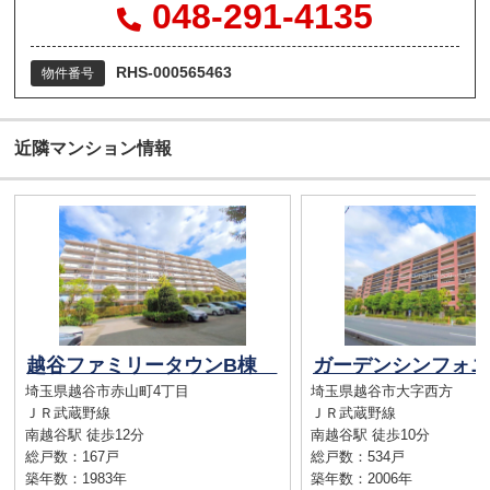
048-291-4135
RHS-000565463
物件番号
近隣マンション情報
越谷ファミリータウンB棟
埼玉県越谷市赤山町4丁目
埼玉県越谷市大字西方
ＪＲ武蔵野線
ＪＲ武蔵野線
南越谷駅 徒歩12分
南越谷駅 徒歩10分
総戸数：167戸
総戸数：534戸
築年数：1983年
築年数：2006年