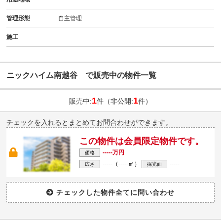
管理形態
自主管理
施工
ニックハイム南越谷 で販売中の物件一覧
1
1
販売中:
件（非公開:
件）
チェックを入れるとまとめてお問合わせができます。
この物件は会員限定物件です。
-----万円
価格
-----（-----㎡）
-----
広さ
採光面