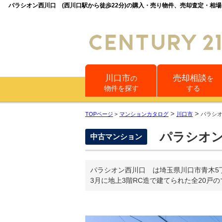
パラシオン西川口 (西川口駅から徒歩22分)の購入・売り物件、売却査定・相
川口市
売却相談
の
を
物件を探す
する
>
>
TOPページ
>
マンションカタログ
川口市
パラシ
パラシオ
中古マンション
パラシオン西川口 は埼玉県川口市青木5
3月に地上3階RC造で建てられた全20戸