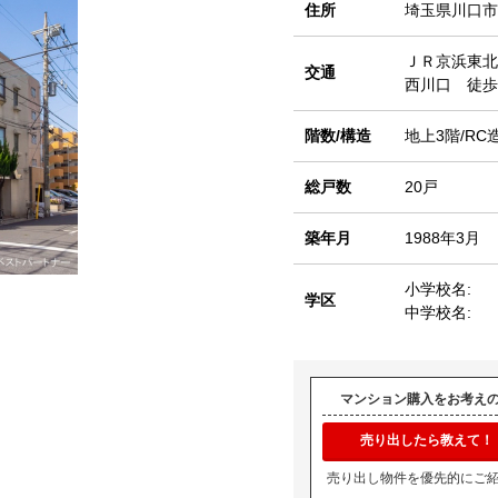
住所
埼玉県川口市
ＪＲ京浜東北
交通
西川口 徒歩
階数/構造
地上3階/RC
総戸数
20戸
築年月
1988年3月
小学校名:
学区
中学校名:
マンション購入をお考え
売り出したら教えて！
売り出し物件を優先的にご