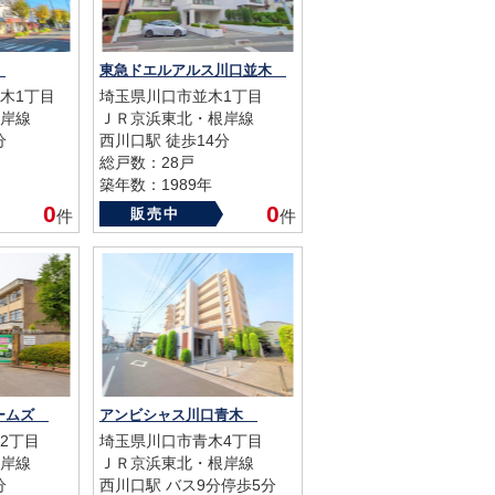
ツ
東急ドエルアルス川口並木
木1丁目
埼玉県川口市並木1丁目
岸線
ＪＲ京浜東北・根岸線
分
西川口駅 徒歩14分
総戸数：28戸
築年数：1989年
0
0
販売中
件
件
ホームズ
アンビシャス川口青木
2丁目
埼玉県川口市青木4丁目
岸線
ＪＲ京浜東北・根岸線
分
西川口駅 バス9分停歩5分