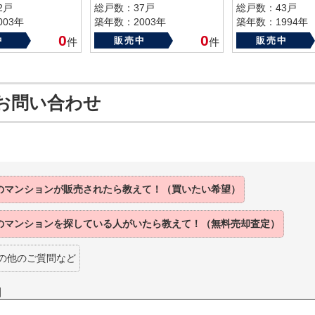
2戸
総戸数：37戸
総戸数：43戸
03年
築年数：2003年
築年数：1994年
0
0
中
販売中
販売中
件
件
お問い合わせ
のマンションが
販売されたら
教えて！（買いたい希望）
のマンションを
探している人がいたら
教えて！（無料売却査定）
の他のご質問など
】