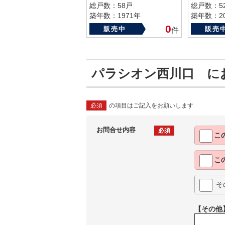
総戸数：58戸
総戸数：5
築年数：1971年
築年数：20
0
販売中
販売
件
パラシオン西川口 に
必須
の項目はご記入をお願いします
お問合せ内容
必須
こ
こ
そ
【その他