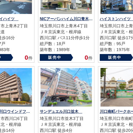
カイハイツ
NICアーバンハイム川口青木町公園
ハイストンハイ
市上青木2丁目
埼玉県川口市上青木4丁目
埼玉県川口市上青
鉄道
ＪＲ京浜東北・根岸線
ＪＲ京浜東北・根
徒歩16分
西川口駅 バス11分停歩1分
西川口駅 徒歩17
7戸
総戸数：18戸
総戸数：95戸
83年
築年数：1989年
築年数：1975年
0
0
中
販売中
販売中
件
件
ハイセレサ川口ウインドフロウ
サンデュエル川口並木
川口南町パーク
市西川口6丁目
埼玉県川口市並木3丁目
埼玉県川口市南町
東北・根岸線
ＪＲ京浜東北・根岸線
ＪＲ京浜東北・根
徒歩14分
西川口駅 徒歩4分
西川口駅 徒歩20