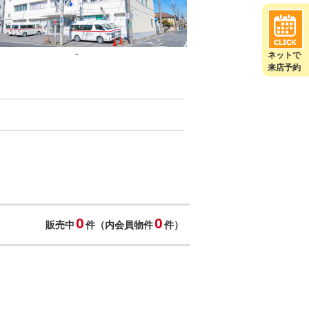
-
ネットで
来店予約
0
0
販売中
件（内会員物件
件）