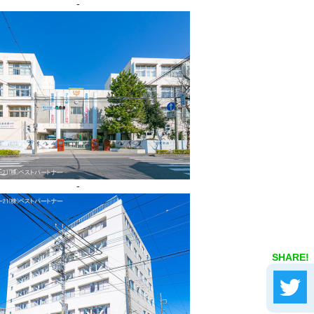
-
-
SHARE!