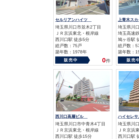
セルリアンハイツ
上青木ス
埼玉県川口市並木2丁目
埼玉県川口
ＪＲ京浜東北・根岸線
埼玉高速
西川口駅 徒歩5分
鳩ヶ谷駅 
総戸数：75戸
総戸数：5
築年数：1978年
築年数：19
0
販売中
販売
件
西川口高層ビル
埼玉県川口市中青木4丁目
埼玉県川口
ＪＲ京浜東北・根岸線
ＪＲ京浜
西川口駅 徒歩15分
西川口駅 