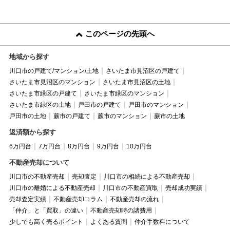
このページの先頭へ
地域から探す
川口市の戸建て/マンション/土地
さいたま市見沼区の戸建て
さいたま市見沼区のマンション
さいたま市見沼区の土地
さいたま市緑区の戸建て
さいたま市緑区のマンション
さいたま市緑区の土地
戸田市の戸建て
戸田市のマンション
戸田市の土地
蕨市の戸建て
蕨市のマンション
蕨市の土地
返済額から探す
6万円台
7万円台
8万円台
9万円台
10万円台
不動産売却について
川口市の不動産売却
売却査定
川口市の相続による不動産売却
川口市の離婚による不動産売却
川口市の不動産買取
売却成功実績
売却査定実績
不動産売却コラム
不動産売却の流れ
「仲介」と「買取」の違い
不動産売却時の諸費用
少しでも高く売るポイント
よくある質問
仲介手数料について