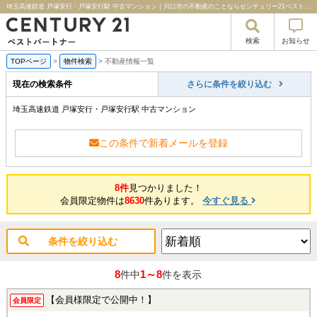
埼玉高速鉄道 戸塚安行・戸塚安行駅 中古マンション｜川口市の不動産のことならセンチュリー21ベストパートナー
検索
お知らせ
TOPページ
>
物件検索
>
不動産情報一覧
現在の検索条件
さらに条件を絞り込む
埼玉高速鉄道 戸塚安行・戸塚安行駅 中古マンション
この条件で新着メールを登録
8件
見つかりました！
会員限定物件は
8630
件あります。
今すぐ見る
条件を絞り込む
8
1～8
件中
件を表示
【会員様限定で公開中！】
会員限定