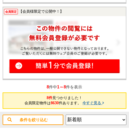
【会員様限定で公開中！】
会員限定
8
1～8
件中
件を表示
8件
見つかりました！
会員限定物件は
8630
件あります。
今すぐ見る
条件を絞り込む