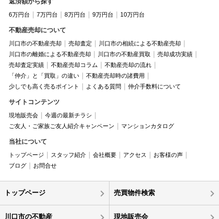
返済額から探す
6万円台
7万円台
8万円台
9万円台
10万円台
不動産売却について
川口市の不動産売却
売却査定
川口市の相続による不動産売却
川口市の離婚による不動産売却
川口市の不動産買取
売却成功実績
売却査定実績
不動産売却コラム
不動産売却の流れ
「仲介」と「買取」の違い
不動産売却時の諸費用
少しでも高く売るポイント
よくある質問
仲介手数料について
サイトコンテンツ
現地販売会
今週の最新チラシ
ご友人・ご家族ご友人紹介キャンペーン
マンションカタログ
当社について
トップページ
スタッフ紹介
会社概要
アクセス
お客様の声
ブログ
お問合せ
トップページ
売買物件検索
川口市の不動産
現地販売会