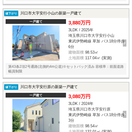
川口市大字安行小山の新築一戸建て
値下がり
一戸建て
3,880万円
3LDK / 2025年
埼玉県川口市大字安行小山
東武伊勢崎線 草加 バス18分停歩
6分
建物面積
98.53㎡
土地面積
117.04㎡ (実測)
第43条2項2号通路(北側約4m公道)※セットバック済み 容積率：前面道路
幅員制限
川口市大字安行原の新築一戸建て
値下がり
一戸建て
3,080万円
3LDK / 2024年
埼玉県川口市大字安行原
東武伊勢崎線 草加 バス18分停歩
3分
建物面積
98.54㎡
土地面積
132.01㎡ (実測)