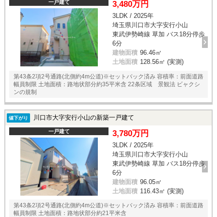
一戸建て
3,480万円
3LDK / 2025年
埼玉県川口市大字安行小山
東武伊勢崎線 草加 バス18分停歩
6分
建物面積
96.46㎡
土地面積
128.56㎡ (実測)
第43条2項2号通路(北側約4m公道)※セットバック済み 容積率：前面道路
幅員制限 土地面積：路地状部分約35平米含 22条区域 景観法 ビャクシ
ンの規制
川口市大字安行小山の新築一戸建て
値下がり
一戸建て
3,780万円
3LDK / 2025年
埼玉県川口市大字安行小山
東武伊勢崎線 草加 バス18分停歩
6分
建物面積
96.05㎡
土地面積
116.43㎡ (実測)
第43条2項2号通路(北側約4m公道)※セットバック済み 容積率：前面道路
幅員制限 土地面積：路地状部分約21平米含