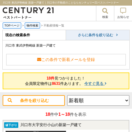
川口市 東武伊勢崎線 新築一戸建て｜川口市の不動産のことならセンチュリー21ベストパートナー
検索
お知らせ
TOPページ
>
物件検索
>
不動産情報一覧
現在の検索条件
さらに条件を絞り込む
川口市 東武伊勢崎線 新築一戸建て
この条件で新着メールを登録
18件
見つかりました！
会員限定物件は
8631
件あります。
今すぐ見る
条件を絞り込む
18
1～18
件中
件を表示
川口市大字安行小山の新築一戸建て
値下がり