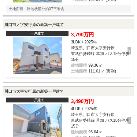
土地面積：路地状部分約37平米含
川口市大字安行原の新築一戸建て
一戸建て
3,790万円
3LDK / 2025年
埼玉県川口市大字安行原
東武伊勢崎線 草加 バス18分停歩
15分
建物面積
99.36㎡
土地面積
111.01㎡ (実測)
川口市大字安行原の新築一戸建て
一戸建て
3,490万円
4LDK / 2025年
埼玉県川口市大字安行原
東武伊勢崎線 草加 バス18分停歩
15分
建物面積
95.64㎡