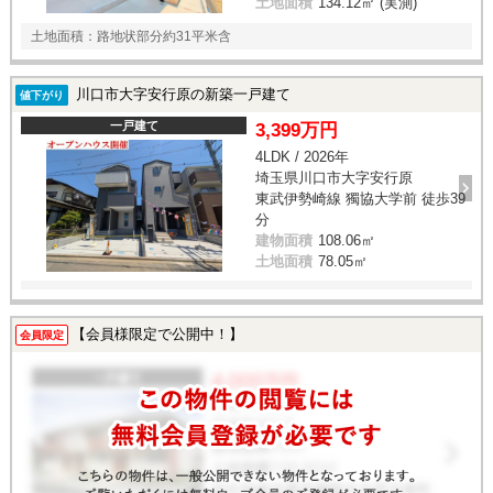
土地面積
134.12㎡ (実測)
土地面積：路地状部分約31平米含
川口市大字安行原の新築一戸建て
値下がり
一戸建て
3,399万円
4LDK / 2026年
埼玉県川口市大字安行原
東武伊勢崎線 獨協大学前 徒歩39
分
建物面積
108.06㎡
土地面積
78.05㎡
【会員様限定で公開中！】
会員限定