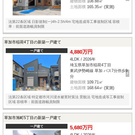
建物面積
108.88㎡
土地面積
165.35㎡ (実測)
法第22条区域 日影規制(一)4h-2.5h/4m 宅地造成等工事規制区域 容積
率：前面道路幅員制限
草加市稲荷4丁目の新築一戸建て
一戸建て
4,880万円
4LDK / 2026年
埼玉県草加市稲荷4丁目
東武伊勢崎線 草加 バス7分停歩9
分
建物面積
109.71㎡
土地面積
168.64㎡ (実測)
法第22条区域 特定都市河川浸水被害対策法 景観法 宅地造成等工事規制
区域 容積率：前面道路幅員制限
草加市旭町5丁目の新築一戸建て
一戸建て
5,680万円
4LDK / 2026年