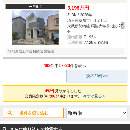
一戸建て
3,198万円
3LDK / 2026年
埼玉県草加市小山2丁目
東武伊勢崎線 獨協大学前 徒歩27
分
建物面積
71.93㎡
土地面積
77.28㎡ (実測)
宅地造成工事規制区域 景観法
492
1～20
件中
件を表示
次の20件>>
492件
見つかりました！
会員限定物件は
8637
件あります。
今すぐ見る
条件を絞り込む
さらに絞り込んで検索する