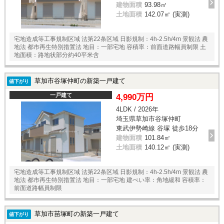
建物面積
93.98㎡
土地面積
142.07㎡ (実測)
宅地造成等工事規制区域 法第22条区域 日影規制：4h-2.5h/4m 景観法 農
地法 都市再生特別措置法 地目：一部宅地 容積率：前面道路幅員制限 土
地面積：路地状部分約40平米含
草加市谷塚仲町の新築一戸建て
値下がり
一戸建て
4,990万円
4LDK / 2026年
埼玉県草加市谷塚仲町
東武伊勢崎線 谷塚 徒歩18分
建物面積
101.84㎡
土地面積
140.12㎡ (実測)
宅地造成等工事規制区域 法第22条区域 日影規制：4h-2.5h/4m 景観法 農
地法 都市再生特別措置法 地目：一部宅地 建ぺい率：角地緩和 容積率：
前面道路幅員制限
草加市苗塚町の新築一戸建て
値下がり