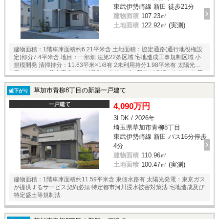
東武伊勢崎線 新田 徒歩21分
建物面積
107.23㎡
土地面積
122.92㎡ (実測)
建物面積：1階車庫面積約6.21平米含 土地面積：協定通路(通行地役権設
定)部分7.4平米含 地目：一部畑 法第22条区域 宅地造成工事規制区域 小
規模開発 清掃持分：11.63平米×1/8有 2未利用持分1.98平米有 太陽光発
電システムに伴う東京ガスが提供するサービス契約が必須となります 景
観法 農地法
草加市青柳8丁目の新築一戸建て
値下がり
一戸建て
4,090万円
3LDK / 2026年
埼玉県草加市青柳8丁目
東武伊勢崎線 新田 バス16分停歩
4分
建物面積
110.96㎡
土地面積
100.47㎡ (実測)
建物面積：1階車庫面積約11.59平米含 東側水路有 太陽光発電：東京ガス
が提供するサービス契約必須 特定都市河川浸水被害対策法 宅地造成及び
特定盛土等規制法