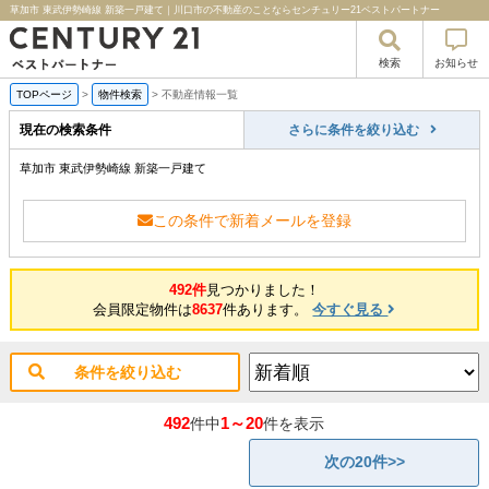
草加市 東武伊勢崎線 新築一戸建て｜川口市の不動産のことならセンチュリー21ベストパートナー
検索
お知らせ
TOPページ
>
物件検索
>
不動産情報一覧
現在の検索条件
さらに条件を絞り込む
草加市 東武伊勢崎線 新築一戸建て
この条件で新着メールを登録
492件
見つかりました！
会員限定物件は
8637
件あります。
今すぐ見る
条件を絞り込む
492
1～20
件中
件を表示
次の20件>>