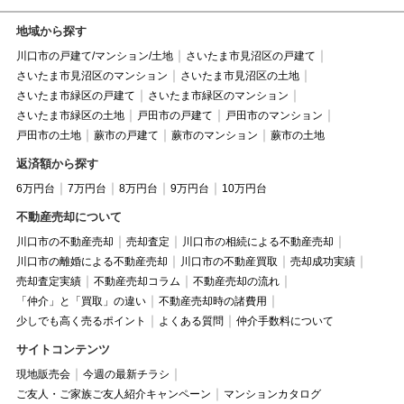
地域から探す
川口市の戸建て/マンション/土地
さいたま市見沼区の戸建て
さいたま市見沼区のマンション
さいたま市見沼区の土地
さいたま市緑区の戸建て
さいたま市緑区のマンション
さいたま市緑区の土地
戸田市の戸建て
戸田市のマンション
戸田市の土地
蕨市の戸建て
蕨市のマンション
蕨市の土地
返済額から探す
6万円台
7万円台
8万円台
9万円台
10万円台
不動産売却について
川口市の不動産売却
売却査定
川口市の相続による不動産売却
川口市の離婚による不動産売却
川口市の不動産買取
売却成功実績
売却査定実績
不動産売却コラム
不動産売却の流れ
「仲介」と「買取」の違い
不動産売却時の諸費用
少しでも高く売るポイント
よくある質問
仲介手数料について
サイトコンテンツ
現地販売会
今週の最新チラシ
ご友人・ご家族ご友人紹介キャンペーン
マンションカタログ