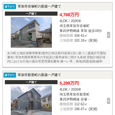
草加市谷塚町の新築一戸建て
値下がり
一戸建て
4,768万円
4LDK / 2026年
埼玉県草加市谷塚町
東武伊勢崎線 草加 徒歩18分
建物面積
104.41㎡
土地面積
102.18㎡ (実測)
氷川町土地区画整理事業(都市計画法第53条第1項に基づく建築許可通知
書有) 草加市開発事業等の手続及び基準値等に関する条例 景観計画区域
内における行為の届出等受理通知書有 建ぺい率：角地(両面道路)緩和
草加市新里町の新築一戸建て
値下がり
一戸建て
5,299万円
4LDK / 2026年
埼玉県草加市新里町
東武伊勢崎線 谷塚 -
建物面積
112.62㎡
土地面積
196.47㎡ (実測)