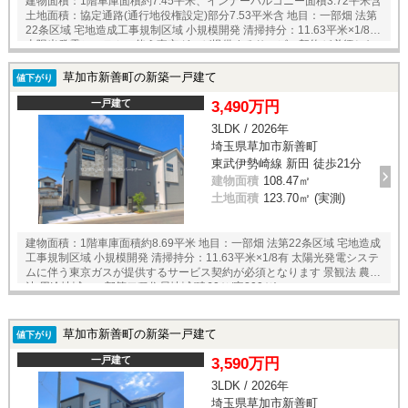
建物面積：1階車庫面積約7.45平米、インナーバルコニー面積3.72平米含
土地面積：協定通路(通行地役権設定)部分7.53平米含 地目：一部畑 法第
22条区域 宅地造成工事規制区域 小規模開発 清掃持分：11.63平米×1/8有
太陽光発電システムに伴う東京ガスが提供するサービス契約が必須とな
ります 景観法 農地法 用途地域：一部第二種住居地域(建60％/容200％)
草加市新善町の新築一戸建て
値下がり
一戸建て
3,490万円
3LDK / 2026年
埼玉県草加市新善町
東武伊勢崎線 新田 徒歩21分
建物面積
108.47㎡
土地面積
123.70㎡ (実測)
建物面積：1階車庫面積約8.69平米 地目：一部畑 法第22条区域 宅地造成
工事規制区域 小規模開発 清掃持分：11.63平米×1/8有 太陽光発電システ
ムに伴う東京ガスが提供するサービス契約が必須となります 景観法 農地
法 用途地域：一部第二種住居地域(建60％/容200％)
草加市新善町の新築一戸建て
値下がり
一戸建て
3,590万円
3LDK / 2026年
埼玉県草加市新善町