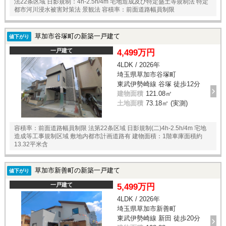
法22条区域 日影規制：4h-2.5h/4m 宅地造成及び特定盛土等規制法 特定
都市河川浸水被害対策法 景観法 容積率：前面道路幅員制限
草加市谷塚町の新築一戸建て
値下がり
一戸建て
4,499万円
4LDK / 2026年
埼玉県草加市谷塚町
東武伊勢崎線 谷塚 徒歩12分
建物面積
121.08㎡
土地面積
73.18㎡ (実測)
容積率：前面道路幅員制限 法第22条区域 日影規制(二)4h-2.5h/4m 宅地
造成等工事規制区域 敷地内都市計画道路有 建物面積：1階車庫面積約
13.32平米含
草加市新善町の新築一戸建て
値下がり
一戸建て
5,499万円
4LDK / 2026年
埼玉県草加市新善町
東武伊勢崎線 新田 徒歩20分