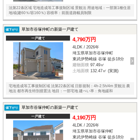
法第22条区域 宅地造成等工事規制区域 景観法 用途地域：一部第1種住居
地域(建60％/容160％) 容積率：前面道路幅員制限
草加市谷塚仲町の新築一戸建て
値下がり
一戸建て
4,790万円
4LDK / 2026年
埼玉県草加市谷塚仲町
東武伊勢崎線 谷塚 徒歩18分
建物面積
97.49㎡
土地面積
132.47㎡ (実測)
宅地造成等工事規制区域 法第22条区域 日影規制：4h-2.5h/4m 景観法 農
地法 都市再生特別措置法 地目：一部宅地 建ぺい率：角地緩和
草加市谷塚仲町の新築一戸建て
値下がり
一戸建て
4,190万円
4LDK / 2026年
埼玉県草加市谷塚仲町
東武伊勢崎線 谷塚 徒歩18分