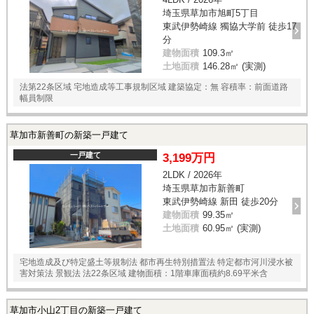
埼玉県草加市旭町5丁目
東武伊勢崎線 獨協大学前 徒歩17
分
建物面積
109.3㎡
土地面積
146.28㎡ (実測)
法第22条区域 宅地造成等工事規制区域 建築協定：無 容積率：前面道路
幅員制限
草加市新善町の新築一戸建て
一戸建て
3,199万円
2LDK / 2026年
埼玉県草加市新善町
東武伊勢崎線 新田 徒歩20分
建物面積
99.35㎡
土地面積
60.95㎡ (実測)
宅地造成及び特定盛土等規制法 都市再生特別措置法 特定都市河川浸水被
害対策法 景観法 法22条区域 建物面積：1階車庫面積約8.69平米含
草加市小山2丁目の新築一戸建て