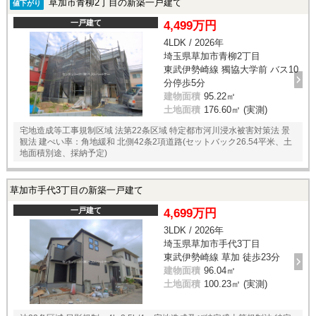
草加市青柳2丁目の新築一戸建て
値下がり
一戸建て
4,499万円
4LDK / 2026年
埼玉県草加市青柳2丁目
東武伊勢崎線 獨協大学前 バス10
分停歩5分
建物面積
95.22㎡
土地面積
176.60㎡ (実測)
宅地造成等工事規制区域 法第22条区域 特定都市河川浸水被害対策法 景
観法 建ぺい率：角地緩和 北側42条2項道路(セットバック26.54平米、土
地面積別途、採納予定)
草加市手代3丁目の新築一戸建て
一戸建て
4,699万円
3LDK / 2026年
埼玉県草加市手代3丁目
東武伊勢崎線 草加 徒歩23分
建物面積
96.04㎡
土地面積
100.23㎡ (実測)