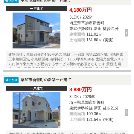
草加市新善町の新築一戸建て
値下がり
一戸建て
4,180万円
3LDK / 2026年
埼玉県草加市新善町
東武伊勢崎線 新田 徒歩21分
建物面積
111.01㎡
土地面積
131.80㎡ (実測)
建物面積：車庫部分約4.96平米含 地目：一部畑 法第22条区域 宅地造成
工事規制区域 小規模開発 清掃持分：11.63平米×1/8有 太陽光発電システ
ムに伴う東京ガスが提供するサービス契約が必須となります 景観法 農地
法 北側、東側42条2項道路(セットバックは土地面積と別途) 建ぺい率：
角地緩和による
草加市新善町の新築一戸建て
値下がり
一戸建て
3,880万円
3LDK / 2026年
埼玉県草加市新善町
東武伊勢崎線 新田 徒歩21分
建物面積
109.36㎡
土地面積
121.54㎡ (実測)