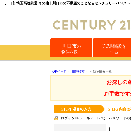
川口市 埼玉高速鉄道 その他｜川口市の不動産のことならセンチュリー21ベス
川口市
売却相談
の
を
物件を探す
する
TOPページ
>
物件検索
>
不動産情報一覧
お探しの
お手数です
ログインID(メールアドレス)・パスワードの