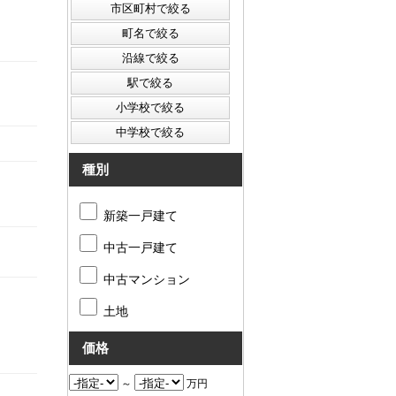
種別
新築一戸建て
中古一戸建て
中古マンション
土地
価格
～
万円