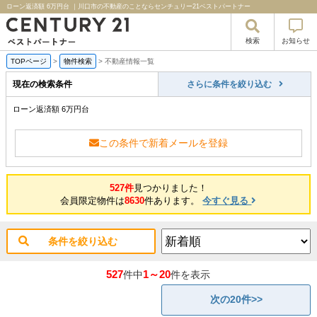
ローン返済額 6万円台 ｜川口市の不動産のことならセンチュリー21ベストパートナー
検索
お知らせ
TOPページ
>
物件検索
>
不動産情報一覧
現在の検索条件
さらに条件を絞り込む
ローン返済額 6万円台
この条件で新着メールを登録
527件
見つかりました！
会員限定物件は
8630
件あります。
今すぐ見る
条件を絞り込む
527
1～20
件中
件を表示
次の20件>>