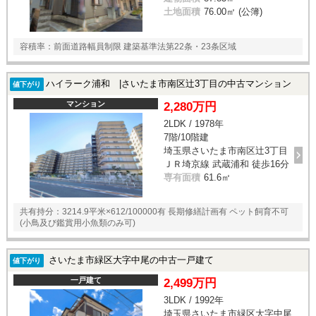
土地面積
76.00㎡ (公簿)
容積率：前面道路幅員制限 建築基準法第22条・23条区域
ハイラーク浦和 |さいたま市南区辻3丁目の中古マンション
値下がり
マンション
2,280万円
2LDK / 1978年
7階/10階建
埼玉県さいたま市南区辻3丁目
ＪＲ埼京線 武蔵浦和 徒歩16分
専有面積
61.6㎡
共有持分：3214.9平米×612/100000有 長期修繕計画有 ペット飼育不可
(小鳥及び鑑賞用小魚類のみ可)
さいたま市緑区大字中尾の中古一戸建て
値下がり
一戸建て
2,499万円
3LDK / 1992年
埼玉県さいたま市緑区大字中尾