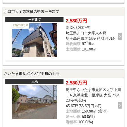
川口市大字東本郷の中古一戸建て
一戸建て
2,580万円
3LDK / 2007年
埼玉県川口市大字東本郷
埼玉高速鉄道 鳩ヶ谷 徒歩31分
建物面積
97.19㎡
土地面積
101.98㎡
さいたま市見沼区大字中川の土地
土地
2,580万円
埼玉県さいたま市見沼区大字中川
ＪＲ京浜東北・根岸線 大宮 バス
23分停歩3分
45.67坪(56.5万円 /坪)
土地面積
150.98㎡ (実測)
建ぺい率
50.0(%)
容積率
100.0(%)