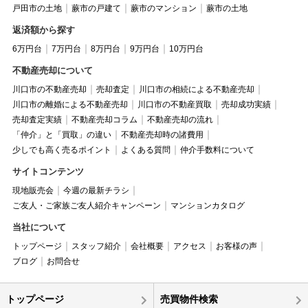
戸田市の土地
蕨市の戸建て
蕨市のマンション
蕨市の土地
返済額から探す
6万円台
7万円台
8万円台
9万円台
10万円台
不動産売却について
川口市の不動産売却
売却査定
川口市の相続による不動産売却
川口市の離婚による不動産売却
川口市の不動産買取
売却成功実績
売却査定実績
不動産売却コラム
不動産売却の流れ
「仲介」と「買取」の違い
不動産売却時の諸費用
少しでも高く売るポイント
よくある質問
仲介手数料について
サイトコンテンツ
現地販売会
今週の最新チラシ
ご友人・ご家族ご友人紹介キャンペーン
マンションカタログ
当社について
トップページ
スタッフ紹介
会社概要
アクセス
お客様の声
ブログ
お問合せ
トップページ
売買物件検索