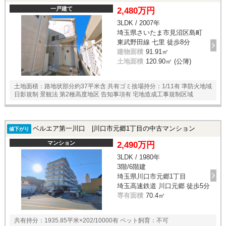
一戸建て
2,480万円
3LDK / 2007年
埼玉県さいたま市見沼区島町
東武野田線 七里 徒歩8分
建物面積
91.91㎡
土地面積
120.90㎡ (公簿)
土地面積：路地状部分約37平米含 共有ゴミ捨場持分：1/11有 準防火地域
日影規制 景観法 第2種高度地区 告知事項有 宅地造成工事規制区域
ベルエア第一川口 |川口市元郷1丁目の中古マンション
値下がり
マンション
2,490万円
3LDK / 1980年
3階/6階建
埼玉県川口市元郷1丁目
埼玉高速鉄道 川口元郷 徒歩5分
専有面積
70.4㎡
共有持分：1935.85平米×202/10000有 ペット飼育：不可