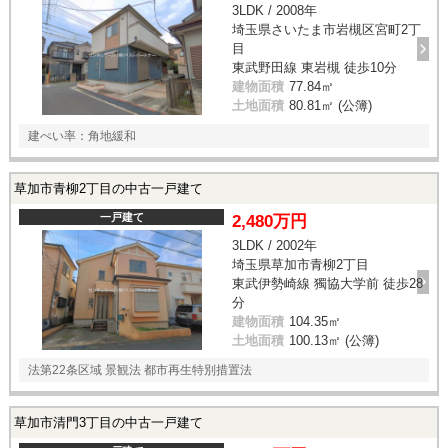
3LDK / 2008年
埼玉県さいたま市岩槻区宮町2丁
目
東武野田線 東岩槻 徒歩10分
建物面積
77.84㎡
土地面積
80.81㎡ (公簿)
建ぺい率：角地緩和
草加市青柳2丁目の中古一戸建て
一戸建て
2,480万円
3LDK / 2002年
埼玉県草加市青柳2丁目
東武伊勢崎線 獨協大学前 徒歩28
分
建物面積
104.35㎡
土地面積
100.13㎡ (公簿)
法第22条区域 景観法 都市再生特別措置法
草加市清門3丁目の中古一戸建て