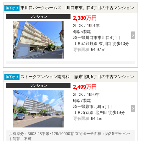
東川口パークホームズ |川口市東川口4丁目の中古マンション
値下がり
マンション
2,380万円
2LDK / 1991年
4階/5階建
埼玉県川口市東川口4丁目
ＪＲ武蔵野線 東川口 徒歩10分
専有面積
64.97㎡
ストークマンション南浦和 |蕨市北町5丁目の中古マンション
値下がり
マンション
2,499万円
3LDK / 1980年
6階/7階建
埼玉県蕨市北町5丁目
ＪＲ埼京線 北戸田 徒歩19分
専有面積
84.1㎡
共有持分：3603.48平米×129/10000有 玄関ポーチ面積：約2.5平米 ペッ
ト飼育：不可