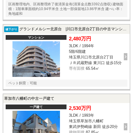
区画整理地内、区画整理終了後清算金有(清算金点数3392点徴収) 建物面
積：1階車庫面積約10.94平米含 土地一部保留地13.86平米含 建ぺい率：
角地緩和
グランドメルシー北原台 |川口市北原台2丁目の中古マンション
値下がり
マンション
2,480万円
3LDK / 1994年
5階/6階建
埼玉県川口市北原台2丁目
ＪＲ武蔵野線 東川口 徒歩15分
専有面積
65.54㎡
ペット飼育：可能
草加市八幡町の中古一戸建て
一戸建て
2,530万円
3LDK / 1993年
埼玉県草加市八幡町
東武伊勢崎線 新田 徒歩20分
建物面積
87.85㎡