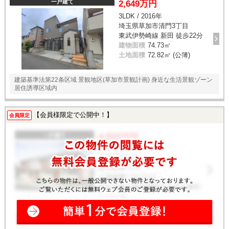
一戸建て
2,649万円
3LDK / 2016年
埼玉県草加市清門3丁目
東武伊勢崎線 新田 徒歩22分
建物面積
74.73㎡
土地面積
72.82㎡ (公簿)
建築基準法第22条区域 景観地区(草加市景観計画) 身近な生活景観ゾーン
居住誘導区域内
【会員様限定で公開中！】
会員限定