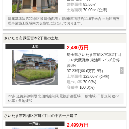
建物面積
93.56㎡
土地面積
70.00㎡ (公簿)
建築基準法第22条区域 建物面積：1階車庫面積約11.6平米含 土地区画整
理事業施工区域内の仮換地に該当しております。
さいたま市緑区宮本2丁目の土地
土地
2,480万円
埼玉県さいたま市緑区宮本2丁目
ＪＲ武蔵野線 東浦和 バス6分停
歩8分
37.23坪(66.6万円 /坪)
土地面積
123.06㎡ (公簿)
建ぺい率
70.0(%)
容積率
100.0(%)
22条 道路斜線制限 北側斜線制限 景観計画区域(一般地域) 日影規制 建ぺ
い率：角地緩和
さいたま市岩槻区宮町2丁目の中古一戸建て
一戸建て
2,499万円