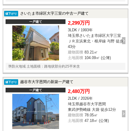
さいたま市緑区大字三室の中古一戸建て
値下がり
一戸建て
2,299万円
3LDK / 1993年
埼玉県さいたま市緑区大字三室
ＪＲ京浜東北・根岸線 与野 徒歩
43分
建物面積
83.21㎡
土地面積
104.09㎡ (公簿)
準防火地域 土地面積：路地状部分約25平米含
越谷市大字恩間の新築一戸建て
値下がり
一戸建て
2,480万円
2LDK / 2026年
埼玉県越谷市大字恩間
東武伊勢崎線 大袋 徒歩12分
建物面積
78.05㎡
土地面積
47.18㎡ (公簿)