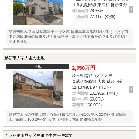
ＪＲ武蔵野線 東浦和 徒歩30分
建物面積
78.66㎡
土地面積
77.41㎡ (公簿)
景観誘導区域 建築基準法第22条区域 建築基準法第23条区域 さいたま市
中高層建築物の建築及び大規模開発行為等に係る紛争の防止及び調整に
関する条例
越谷市大字大里の土地
土地
2,550万円
埼玉県越谷市大字大里
東武伊勢崎線 大袋 徒歩14分
31.13坪(81.9万円 /坪)
土地面積
102.91㎡ (実測)
建ぺい率
60.0(%)
容積率
160.0(%)
越谷市まちの整備に関する条例 最低敷地面積100平米 22条区域 景観法
土地面積：103.26平米(公簿) 容積率：前面道路幅員制限
さいたま市見沼区島町の中古一戸建て