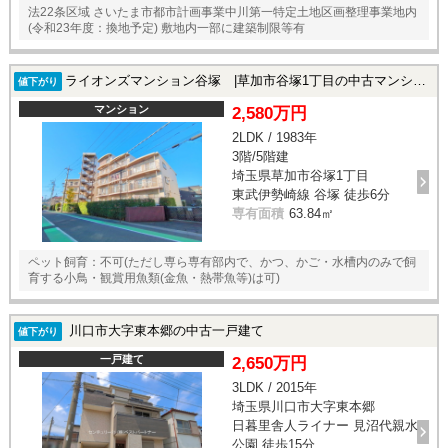
法22条区域 さいたま市都市計画事業中川第一特定土地区画整理事業地内
(令和23年度：換地予定) 敷地内一部に建築制限等有
ライオンズマンション谷塚 |草加市谷塚1丁目の中古マンション
値下がり
マンション
2,580万円
2LDK / 1983年
3階/5階建
埼玉県草加市谷塚1丁目
東武伊勢崎線 谷塚 徒歩6分
専有面積
63.84㎡
ペット飼育：不可(ただし専ら専有部内で、かつ、かご・水槽内のみで飼
育する小鳥・観賞用魚類(金魚・熱帯魚等)は可)
川口市大字東本郷の中古一戸建て
値下がり
一戸建て
2,650万円
3LDK / 2015年
埼玉県川口市大字東本郷
日暮里舎人ライナー 見沼代親水
公園 徒歩15分