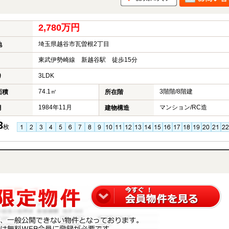
2,780万円
埼玉県越谷市瓦曽根2丁目
地
東武伊勢崎線 新越谷駅 徒歩15分
3LDK
り
74.1㎡
3階階/8階建
面積
所在階
1984年11月
マンション/RC造
月
建物構造
3
枚