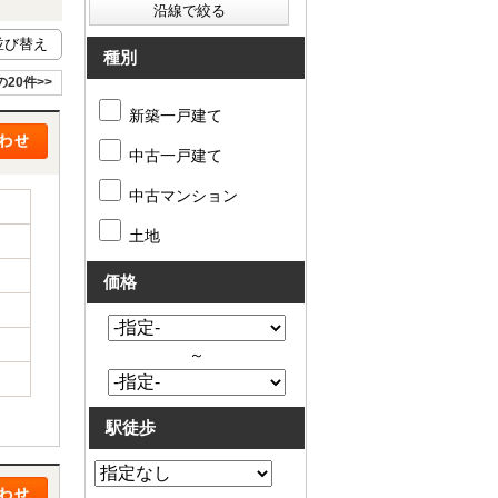
種別
の20件>>
新築一戸建て
中古一戸建て
中古マンション
土地
価格
～
駅徒歩