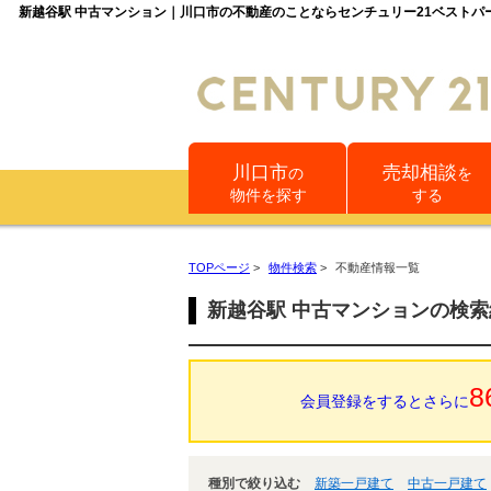
新越谷駅 中古マンション｜川口市の不動産のことならセンチュリー21ベストパ
川口市
売却相談
の
を
物件を探す
する
TOPページ
>
物件検索
>
不動産情報一覧
新越谷駅 中古マンションの検
8
会員登録をするとさらに
種別で絞り込む
新築一戸建て
中古一戸建て