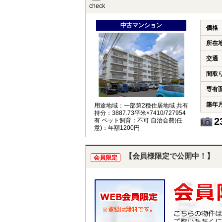
check
中古マンション
価格
所在
交通
間取
専有
築年
用途地域：一部第2種住居地域 共有
持分：3887.73平米×7410/727954
2
有 ペット飼育：不可 自治会費(任
意)：年額1200円
【会員様限定で公開中！】
会員限定