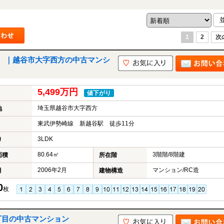
1
2
次
 ｜越谷市大字西方の中古マンシ
5,499万円
値下がり
埼玉県越谷市大字西方
地
東武伊勢崎線 新越谷駅 徒歩11分
3LDK
り
80.64㎡
3階階/8階建
面積
所在階
2006年2月
マンション/RC造
月
建物構造
0
枚
丁目の中古マンション