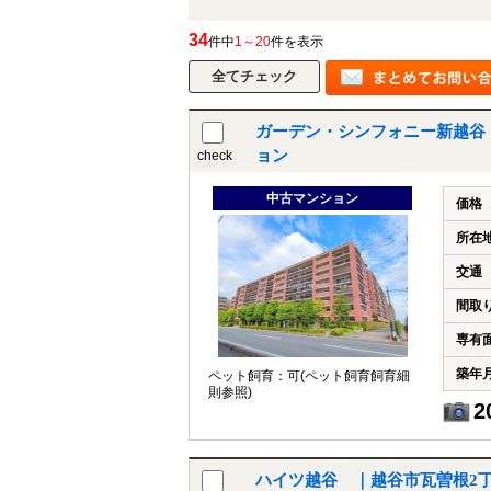
34
件中
1～20
件を表示
ガーデン・シンフォニー新越谷
ョン
check
中古マンション
価格
所在
交通
間取
専有
築年
ペット飼育：可(ペット飼育飼育細
則参照)
2
ハイツ越谷 ｜越谷市瓦曽根2