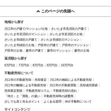
このページの先頭へ
地域から探す
川口市の戸建て/マンション/土地
さいたま市見沼区の戸建て
さいたま市見沼区のマンション
さいたま市見沼区の土地
さいたま市緑区の戸建て
さいたま市緑区のマンション
さいたま市緑区の土地
戸田市の戸建て
戸田市のマンション
戸田市の土地
蕨市の戸建て
蕨市のマンション
蕨市の土地
返済額から探す
6万円台
7万円台
8万円台
9万円台
10万円台
不動産売却について
川口市の不動産売却
売却査定
川口市の相続による不動産売却
川口市の離婚による不動産売却
川口市の不動産買取
売却成功実績
売却査定実績
不動産売却コラム
不動産売却の流れ
「仲介」と「買取」の違い
不動産売却時の諸費用
少しでも高く売るポイント
よくある質問
仲介手数料について
サイトコンテンツ