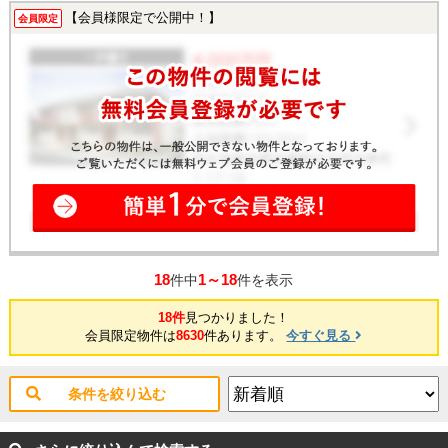
【会員様限定で公開中！】
会員限定
18
1～18
件中
件を表示
18件
見つかりました！
会員限定物件は
8630
件あります。
今すぐ見る
条件を絞り込む