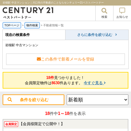
岩槻駅 中古マンション｜川口市の不動産のことならセンチュリー21ベストパートナー
検索
お知らせ
TOPページ
>
物件検索
>
不動産情報一覧
現在の検索条件
さらに条件を絞り込む
岩槻駅 中古マンション
この条件で新着メールを登録
18件
見つかりました！
会員限定物件は
8630
件あります。
今すぐ見る
条件を絞り込む
18
1～18
件中
件を表示
【会員様限定で公開中！】
会員限定