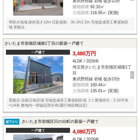
東武野田線 岩槻 徒歩12分
建物面積
92.32㎡
土地面積
116.95㎡ (実測)
準防火地域 絶対高さ10m 日影規制：3h-2h/1.5m 宅地造成等工事規制区
域 景観法
さいたま市岩槻区城南1丁目の新築一戸建て
一戸建て
3,480万円
4LDK / 2026年
埼玉県さいたま市岩槻区城南1丁
目
東武野田線 岩槻 徒歩23分
建物面積
100.44㎡
土地面積
135.01㎡ (実測)
景観法 法第22条区域 宅地造成等工事規制区域 ゴミ置場持分：5.26平米
×1/4有 敷地内一部協定部分有(通行地役権設定)
さいたま市岩槻区日の出町の新築一戸建て
値下がり
一戸建て
4,080万円
4LDK / 2026年