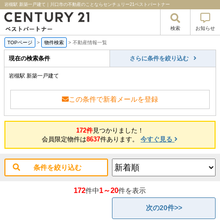
岩槻駅 新築一戸建て｜川口市の不動産のことならセンチュリー21ベストパートナー
検索
お知らせ
TOPページ
>
物件検索
>
不動産情報一覧
現在の検索条件
さらに条件を絞り込む
岩槻駅 新築一戸建て
この条件で新着メールを登録
172件
見つかりました！
会員限定物件は
8637
件あります。
今すぐ見る
条件を絞り込む
172
1～20
件中
件を表示
次の20件>>