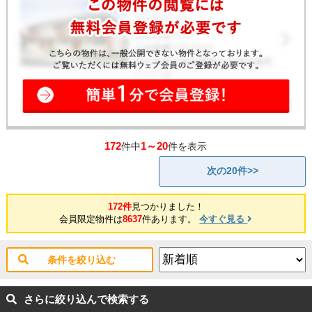
172
1～20
件中
件を表示
次の20件>>
172件
見つかりました！
会員限定物件は
8637
件あります。
今すぐ見る
条件を絞り込む
さらに絞り込んで検索する