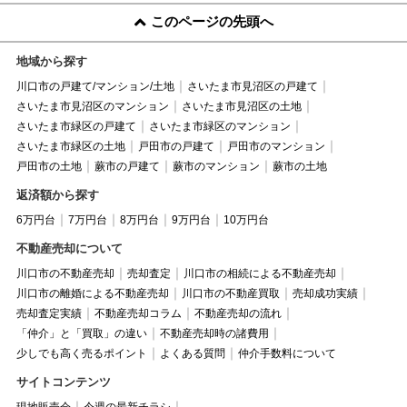
このページの先頭へ
地域から探す
川口市の戸建て/マンション/土地
さいたま市見沼区の戸建て
さいたま市見沼区のマンション
さいたま市見沼区の土地
さいたま市緑区の戸建て
さいたま市緑区のマンション
さいたま市緑区の土地
戸田市の戸建て
戸田市のマンション
戸田市の土地
蕨市の戸建て
蕨市のマンション
蕨市の土地
返済額から探す
6万円台
7万円台
8万円台
9万円台
10万円台
不動産売却について
川口市の不動産売却
売却査定
川口市の相続による不動産売却
川口市の離婚による不動産売却
川口市の不動産買取
売却成功実績
売却査定実績
不動産売却コラム
不動産売却の流れ
「仲介」と「買取」の違い
不動産売却時の諸費用
少しでも高く売るポイント
よくある質問
仲介手数料について
サイトコンテンツ
現地販売会
今週の最新チラシ