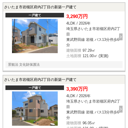
さいたま市岩槻区府内2丁目の新築一戸建て
一戸建て
3,290万円
4LDK / 2026年
埼玉県さいたま市岩槻区府内2丁
目
東武野田線 岩槻 バス13分停歩6
分
建物面積
97.29㎡
土地面積
121.00㎡ (実測)
景観法 文化財保護法
さいたま市岩槻区府内2丁目の新築一戸建て
一戸建て
3,390万円
4LDK / 2026年
埼玉県さいたま市岩槻区府内2丁
目
東武野田線 岩槻 バス13分停歩6
分
建物面積
96.05㎡