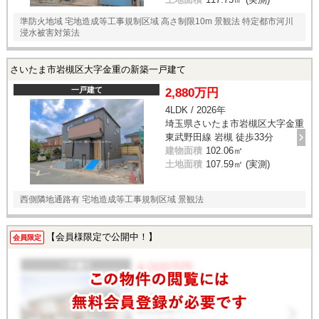
準防火地域 宅地造成等工事規制区域 高さ制限10m 景観法 特定都市河川
浸水被害対策法
さいたま市岩槻区大字金重の新築一戸建て
一戸建て
2,880万円
4LDK / 2026年
埼玉県さいたま市岩槻区大字金重
東武野田線 岩槻 徒歩33分
建物面積
102.06㎡
土地面積
107.59㎡ (実測)
西側隣地通路有 宅地造成等工事規制区域 景観法
【会員様限定で公開中！】
会員限定