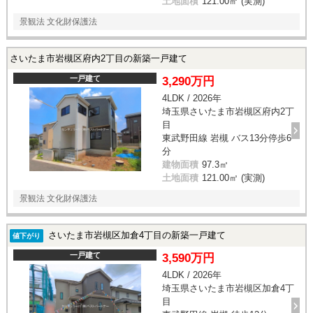
土地面積
121.00㎡ (実測)
景観法 文化財保護法
さいたま市岩槻区府内2丁目の新築一戸建て
一戸建て
3,290万円
4LDK / 2026年
埼玉県さいたま市岩槻区府内2丁
目
東武野田線 岩槻 バス13分停歩6
分
建物面積
97.3㎡
土地面積
121.00㎡ (実測)
景観法 文化財保護法
さいたま市岩槻区加倉4丁目の新築一戸建て
値下がり
一戸建て
3,590万円
4LDK / 2026年
埼玉県さいたま市岩槻区加倉4丁
目