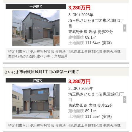
一戸建て
3,280万円
3LDK / 2026年
埼玉県さいたま市岩槻区城町1丁
目
東武野田線 岩槻 徒歩22分
建物面積
89.1㎡
土地面積
111.64㎡ (実測)
特定都市河川浸水被害対策法 景観法 宅地造成工事規制区域 準防火地域
西側42条2項道路 建ぺい率：角地緩和
さいたま市岩槻区城町1丁目の新築一戸建て
一戸建て
3,280万円
3LDK / 2026年
埼玉県さいたま市岩槻区城町1丁
目
東武野田線 岩槻 徒歩22分
建物面積
89.1㎡
土地面積
111.55㎡ (実測)
特定都市河川浸水被害対策法 景観法 宅地造成工事規制区域 準防火地域