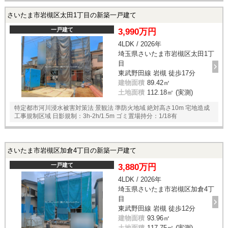
さいたま市岩槻区太田1丁目の新築一戸建て
一戸建て
3,990万円
4LDK / 2026年
埼玉県さいたま市岩槻区太田1丁
目
東武野田線 岩槻 徒歩17分
建物面積
89.42㎡
土地面積
112.18㎡ (実測)
特定都市河川浸水被害対策法 景観法 準防火地域 絶対高さ10m 宅地造成
工事規制区域 日影規制：3h-2h/1.5m ゴミ置場持分：1/18有
さいたま市岩槻区加倉4丁目の新築一戸建て
一戸建て
3,880万円
4LDK / 2026年
埼玉県さいたま市岩槻区加倉4丁
目
東武野田線 岩槻 徒歩12分
建物面積
93.96㎡
土地面積
117.75㎡ (実測)