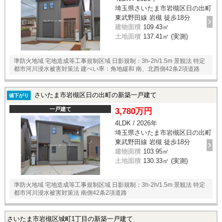
埼玉県さいたま市岩槻区日の出町
東武野田線 岩槻 徒歩18分
建物面積
109.43㎡
土地面積
137.41㎡ (実測)
準防火地域 宅地造成等工事規制区域 日影規制：3h-2h/1.5m 景観法 特定
都市河川浸水被害対策法 建ぺい率：角地緩和 南、北西側42条2項道路
さいたま市岩槻区日の出町の新築一戸建て
値下がり
一戸建て
3,780万円
4LDK / 2026年
埼玉県さいたま市岩槻区日の出町
東武野田線 岩槻 徒歩18分
建物面積
103.95㎡
土地面積
130.33㎡ (実測)
準防火地域 宅地造成等工事規制区域 日影規制：3h-2h/1.5m 景観法 特定
都市河川浸水被害対策法 南側42条2項道路
さいたま市岩槻区城町1丁目の新築一戸建て