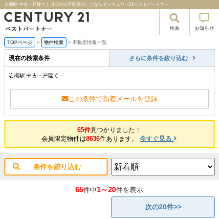
岩槻駅 中古一戸建て｜川口市の不動産のことならセンチュリー21ベストパートナー
検索
お知らせ
TOPページ
>
物件検索
>
不動産情報一覧
現在の検索条件
さらに条件を絞り込む
岩槻駅 中古一戸建て
この条件で新着メールを登録
65件
見つかりました！
会員限定物件は
8636
件あります。
今すぐ見る
条件を絞り込む
65
1～20
件中
件を表示
次の20件>>