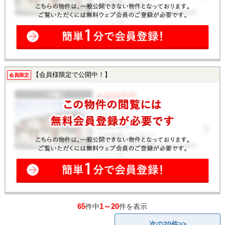
【会員様限定で公開中！】
会員限定
65
1～20
件中
件を表示
次の20件>>