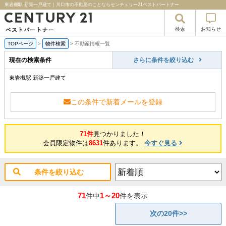
東岩槻駅 新築一戸建て｜川口市の不動産のことならセンチュリー21ベストパートナー
検索
お知らせ
TOPページ
>
物件検索
>
不動産情報一覧
現在の検索条件
さらに条件を絞り込む
東岩槻駅 新築一戸建て
この条件で新着メールを登録
71件
見つかりました！
会員限定物件は
8631
件あります。
今すぐ見る
条件を絞り込む
71
1～20
件中
件を表示
次の20件>>