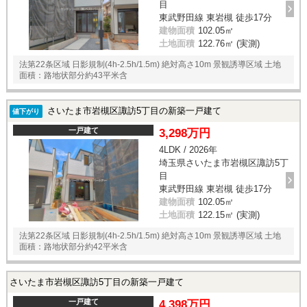
目
東武野田線 東岩槻 徒歩17分
建物面積
102.05㎡
土地面積
122.76㎡ (実測)
法第22条区域 日影規制(4h-2.5h/1.5m) 絶対高さ10m 景観誘導区域 土地
面積：路地状部分約43平米含
さいたま市岩槻区諏訪5丁目の新築一戸建て
値下がり
一戸建て
3,298万円
4LDK / 2026年
埼玉県さいたま市岩槻区諏訪5丁
目
東武野田線 東岩槻 徒歩17分
建物面積
102.05㎡
土地面積
122.15㎡ (実測)
法第22条区域 日影規制(4h-2.5h/1.5m) 絶対高さ10m 景観誘導区域 土地
面積：路地状部分約42平米含
さいたま市岩槻区諏訪5丁目の新築一戸建て
一戸建て
4,398万円