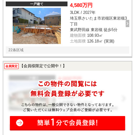
一戸建て
4,580万円
3LDK / 2027年
埼玉県さいたま市岩槻区東岩槻3
丁目
東武野田線 東岩槻 徒歩5分
建物面積
108.93㎡
土地面積
126.18㎡ (実測)
22条区域
【会員様限定で公開中！】
会員限定