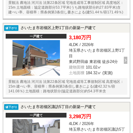
景観法 農地法 河川法 法第22条区域 宅地造成等工事規制区域 高度地区：
15m 土地面積：協定道路部分53.7平米(うち路地状部分約27.83平米)含
建ぺい率、容積率：県条例第3条但し書きによる(建51.44％/容171.49％)
さいたま市岩槻区上野1丁目の新築一戸建て
値下がり
一戸建て
3,180万円
4LDK / 2026年
埼玉県さいたま市岩槻区上野1丁
目
東武野田線 東岩槻 徒歩24分
建物面積
101.02㎡
土地面積
184.32㎡ (実測)
景観法 農地法 河川法 法第22条区域 宅地造成等工事規制区域 高度地区：
15m 建ぺい率、容積率：県条例第3条但し書きによる(建42.32％/容
141.08％) 土地面積：路地状部分(協定道路部分)約54.3平米含
さいたま市岩槻区諏訪5丁目の新築一戸建て
値下がり
一戸建て
3,298万円
4LDK / 2026年
埼玉県さいたま市岩槻区諏訪5丁