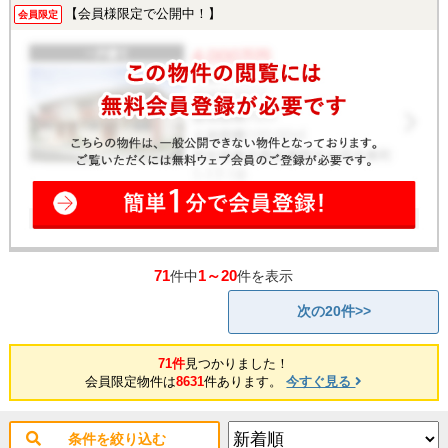
【会員様限定で公開中！】
会員限定
71
1～20
件中
件を表示
次の20件>>
71件
見つかりました！
会員限定物件は
8631
件あります。
今すぐ見る
条件を絞り込む