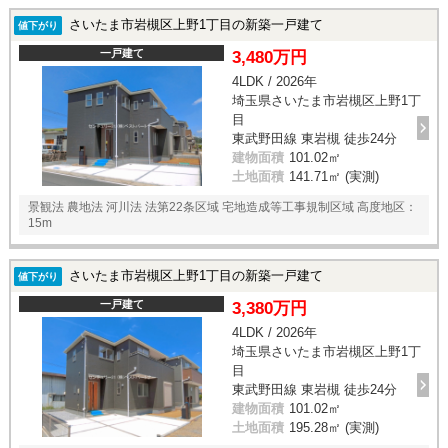
さいたま市岩槻区上野1丁目の新築一戸建て
値下がり
一戸建て
3,480万円
4LDK / 2026年
埼玉県さいたま市岩槻区上野1丁
目
東武野田線 東岩槻 徒歩24分
建物面積
101.02㎡
土地面積
141.71㎡ (実測)
景観法 農地法 河川法 法第22条区域 宅地造成等工事規制区域 高度地区：
15m
さいたま市岩槻区上野1丁目の新築一戸建て
値下がり
一戸建て
3,380万円
4LDK / 2026年
埼玉県さいたま市岩槻区上野1丁
目
東武野田線 東岩槻 徒歩24分
建物面積
101.02㎡
土地面積
195.28㎡ (実測)