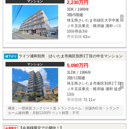
マンション
2,230万円
3DK / 1989年
3階/5階建
埼玉県さいたま市緑区大字中尾
ＪＲ京浜東北・根岸線 浦和 バス
10分停歩3分
専有面積
63㎡
ライツ浦和別所 |さいたま市南区別所1丁目の中古マンション
値下がり
マンション
5,090万円
3LDK / 1996年
2階/11階建
埼玉県さいたま市南区別所1丁目
ＪＲ京浜東北・根岸線 浦和 徒歩
13分
専有面積
72.11㎡
構造：一部鉄筋コンクリート造 トランクルーム：分譲(NO.3)・トランク
ルーム維持費：月額1200円 ペット飼育：不可
【会員様限定で公開中！】
会員限定