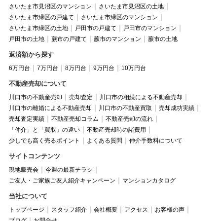
さいたま市見沼区のマンション
さいたま市見沼区の土地
さいたま市緑区の戸建て
さいたま市緑区のマンション
さいたま市緑区の土地
戸田市の戸建て
戸田市のマンション
戸田市の土地
蕨市の戸建て
蕨市のマンション
蕨市の土地
返済額から探す
6万円台
7万円台
8万円台
9万円台
10万円台
不動産売却について
川口市の不動産売却
売却査定
川口市の相続による不動産売却
川口市の離婚による不動産売却
川口市の不動産買取
売却成功実績
売却査定実績
不動産売却コラム
不動産売却の流れ
「仲介」と「買取」の違い
不動産売却時の諸費用
少しでも高く売るポイント
よくある質問
仲介手数料について
サイトコンテンツ
現地販売会
今週の最新チラシ
ご友人・ご家族ご友人紹介キャンペーン
マンションカタログ
当社について
トップページ
スタッフ紹介
会社概要
アクセス
お客様の声
ブログ
お問合せ