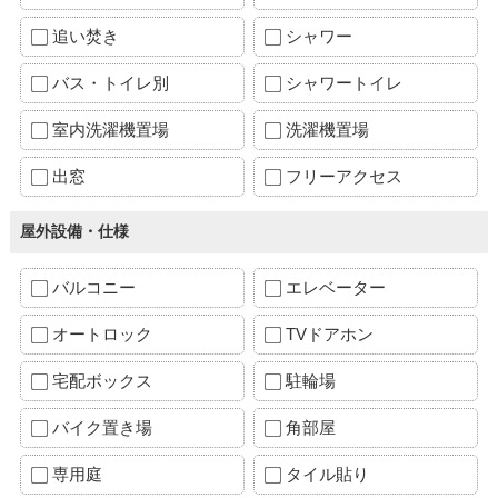
追い焚き
シャワー
バス・トイレ別
シャワートイレ
室内洗濯機置場
洗濯機置場
出窓
フリーアクセス
屋外設備・仕様
バルコニー
エレベーター
オートロック
TVドアホン
宅配ボックス
駐輪場
バイク置き場
角部屋
専用庭
タイル貼り