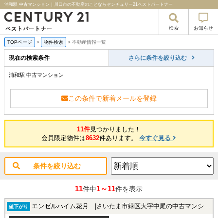
浦和駅 中古マンション｜川口市の不動産のことならセンチュリー21ベストパートナー
検索
お知らせ
TOPページ
>
物件検索
>
不動産情報一覧
現在の検索条件
さらに条件を絞り込む
浦和駅 中古マンション
この条件で新着メールを登録
11件
見つかりました！
会員限定物件は
8632
件あります。
今すぐ見る
条件を絞り込む
11
1～11
件中
件を表示
エンゼルハイム花月 |さいたま市緑区大字中尾の中古マンション
値下がり