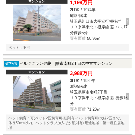
マンション
1,199万円
2LDK / 1974年
6階/7階建
埼玉県川口市大字安行領根岸
ＪＲ京浜東北・根岸線 蕨 バス17
分停歩5分
専有面積
50.96㎡
ペット：不可
ベルググランデ蕨 |蕨市南町2丁目の中古マンション
値下がり
マンション
3,988万円
3LDK / 1989年
3階/9階建
埼玉県蕨市南町2丁目
ＪＲ京浜東北・根岸線 蕨 徒歩15
分
専有面積
71.23㎡
ペット飼育：可(ペット2匹飼育可(細則有) ペット飼育可(犬猫2匹まで、
体長50cm以内。ペットクラブ加入ほか細則有) 用途地域：第一種住居地
域