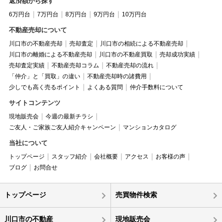
返済額から探す
6万円台
7万円台
8万円台
9万円台
10万円台
不動産売却について
川口市の不動産売却
売却査定
川口市の相続による不動産売却
川口市の離婚による不動産売却
川口市の不動産買取
売却成功実績
売却査定実績
不動産売却コラム
不動産売却の流れ
「仲介」と「買取」の違い
不動産売却時の諸費用
少しでも高く売るポイント
よくある質問
仲介手数料について
サイトコンテンツ
現地販売会
今週の最新チラシ
ご友人・ご家族ご友人紹介キャンペーン
マンションカタログ
当社について
トップページ
スタッフ紹介
会社概要
アクセス
お客様の声
ブログ
お問合せ
トップページ
売買物件検索
川口市の不動産
現地販売会