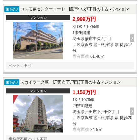
コスモ蕨センターコート |蕨市中央7丁目の中古マンション
値下がり
マンション
2,999万円
3LDK / 1994年
1階/6階建
埼玉県蕨市中央7丁目
ＪＲ京浜東北・根岸線 蕨 徒歩17
分
専有面積
61.48㎡
ペット：不可
スカイラーク蕨 |戸田市下戸田2丁目の中古マンション
値下がり
マンション
1,150万円
1K / 1976年
2階/10階建
埼玉県戸田市下戸田2丁目
ＪＲ京浜東北・根岸線 蕨 徒歩20
分
専有面積
24.5㎡
事務所不可 ペット不可