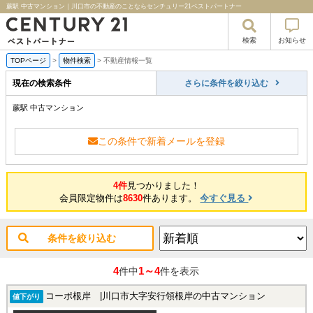
蕨駅 中古マンション｜川口市の不動産のことならセンチュリー21ベストパートナー
検索
お知らせ
TOPページ
>
物件検索
>
不動産情報一覧
現在の検索条件
さらに条件を絞り込む
蕨駅 中古マンション
この条件で新着メールを登録
4件
見つかりました！
会員限定物件は
8630
件あります。
今すぐ見る
条件を絞り込む
4
1～4
件中
件を表示
コーポ根岸 |川口市大字安行領根岸の中古マンション
値下がり