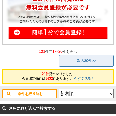
121
1～20
件中
件を表示
次の20件>>
121件
見つかりました！
会員限定物件は
8632
件あります。
今すぐ見る
条件を絞り込む
さらに絞り込んで検索する