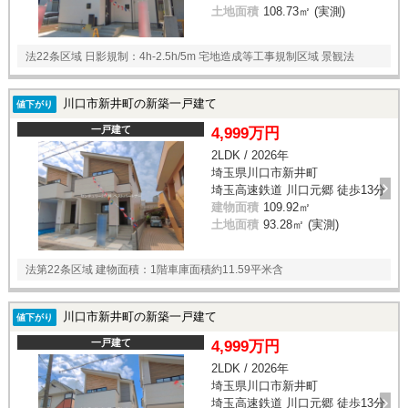
土地面積
108.73㎡ (実測)
法22条区域 日影規制：4h-2.5h/5m 宅地造成等工事規制区域 景観法
川口市新井町の新築一戸建て
値下がり
一戸建て
4,999万円
2LDK / 2026年
埼玉県川口市新井町
埼玉高速鉄道 川口元郷 徒歩13分
建物面積
109.92㎡
土地面積
93.28㎡ (実測)
法第22条区域 建物面積：1階車庫面積約11.59平米含
川口市新井町の新築一戸建て
値下がり
一戸建て
4,999万円
2LDK / 2026年
埼玉県川口市新井町
埼玉高速鉄道 川口元郷 徒歩13分