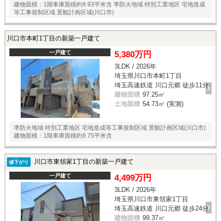
建物面積：1階車庫面積約9.93平米含 準防火地域 特別工業地区 宅地造成
等工事規制区域 景観計画区域(川口市)
川口市本町1丁目の新築一戸建て
一戸建て
5,380万円
3LDK / 2026年
埼玉県川口市本町1丁目
埼玉高速鉄道 川口元郷 徒歩11分
建物面積
97.25㎡
土地面積
54.73㎡ (実測)
準防火地域 特別工業地区 宅地造成等工事規制区域 景観計画区域(川口市)
建物面積：1階車庫面積約9.75平米含
川口市東領家1丁目の新築一戸建て
値下がり
一戸建て
4,499万円
3LDK / 2026年
埼玉県川口市東領家1丁目
埼玉高速鉄道 川口元郷 徒歩24分
建物面積
99.37㎡