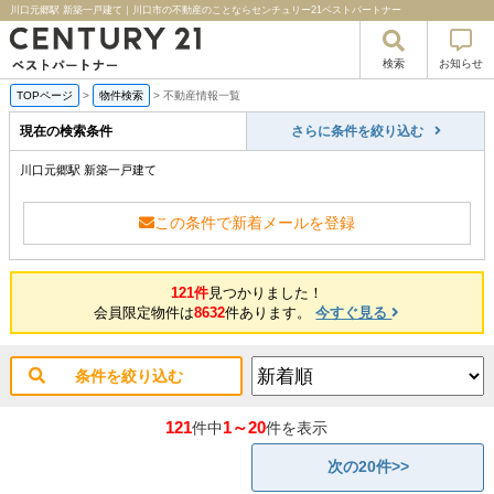
川口元郷駅 新築一戸建て｜川口市の不動産のことならセンチュリー21ベストパートナー
検索
お知らせ
TOPページ
>
物件検索
>
不動産情報一覧
現在の検索条件
さらに条件を絞り込む
川口元郷駅 新築一戸建て
この条件で新着メールを登録
121件
見つかりました！
会員限定物件は
8632
件あります。
今すぐ見る
条件を絞り込む
121
1～20
件中
件を表示
次の20件>>