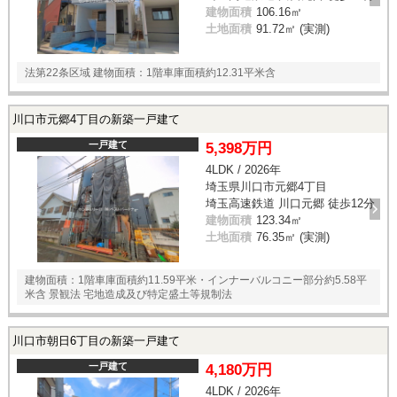
建物面積
106.16㎡
土地面積
91.72㎡ (実測)
法第22条区域 建物面積：1階車庫面積約12.31平米含
川口市元郷4丁目の新築一戸建て
一戸建て
5,398万円
4LDK / 2026年
埼玉県川口市元郷4丁目
埼玉高速鉄道 川口元郷 徒歩12分
建物面積
123.34㎡
土地面積
76.35㎡ (実測)
建物面積：1階車庫面積約11.59平米・インナーバルコニー部分約5.58平
米含 景観法 宅地造成及び特定盛土等規制法
川口市朝日6丁目の新築一戸建て
一戸建て
4,180万円
4LDK / 2026年