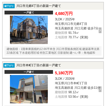
川口市元郷4丁目の新築一戸建て
値下がり
一戸建て
4,680万円
3LDK / 2025年
埼玉県川口市元郷4丁目
埼玉高速鉄道 川口元郷 徒歩7分
建物面積
91.74㎡
土地面積
70.77㎡ (実測)
建物面積：1階車庫面積約12.66平米含 川口市景観条例区域 建築基準法第
22条区域 下水道処理区域 特別工業地区 日影規制 建ぺい率：角地緩和
川口市本町1丁目の新築一戸建て
値下がり
一戸建て
5,180万円
3LDK / 2026年
埼玉県川口市本町1丁目
埼玉高速鉄道 川口元郷 徒歩11分
建物面積
98.12㎡
土地面積
53.56㎡ (実測)