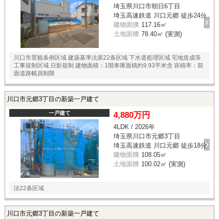
埼玉県川口市朝日6丁目
埼玉高速鉄道 川口元郷 徒歩24分
建物面積
117.16㎡
土地面積
78.40㎡ (実測)
川口市景観条例区域 建築基準法第22条区域 下水道処理区域 宅地造成等
工事規制区域 日影規制 建物面積：1階車庫面積約9.93平米含 容積率：前
面道路幅員制限
川口市元郷3丁目の新築一戸建て
一戸建て
4,880万円
4LDK / 2026年
埼玉県川口市元郷3丁目
埼玉高速鉄道 川口元郷 徒歩18分
建物面積
108.05㎡
土地面積
100.02㎡ (実測)
法22条区域
川口市元郷3丁目の新築一戸建て