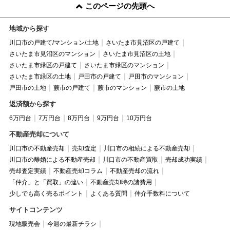
このページの先頭へ
地域から探す
川口市の戸建て/マンション/土地
さいたま市見沼区の戸建て
さいたま市見沼区のマンション
さいたま市見沼区の土地
さいたま市緑区の戸建て
さいたま市緑区のマンション
さいたま市緑区の土地
戸田市の戸建て
戸田市のマンション
戸田市の土地
蕨市の戸建て
蕨市のマンション
蕨市の土地
返済額から探す
6万円台
7万円台
8万円台
9万円台
10万円台
不動産売却について
川口市の不動産売却
売却査定
川口市の相続による不動産売却
川口市の離婚による不動産売却
川口市の不動産買取
売却成功実績
売却査定実績
不動産売却コラム
不動産売却の流れ
「仲介」と「買取」の違い
不動産売却時の諸費用
少しでも高く売るポイント
よくある質問
仲介手数料について
サイトコンテンツ
現地販売会
今週の最新チラシ