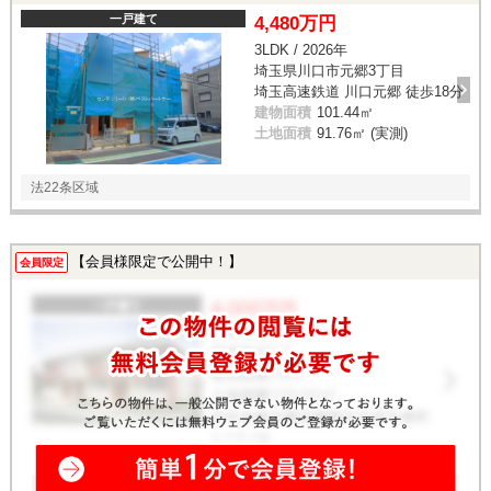
一戸建て
4,480万円
3LDK / 2026年
埼玉県川口市元郷3丁目
埼玉高速鉄道 川口元郷 徒歩18分
建物面積
101.44㎡
土地面積
91.76㎡ (実測)
法22条区域
【会員様限定で公開中！】
会員限定