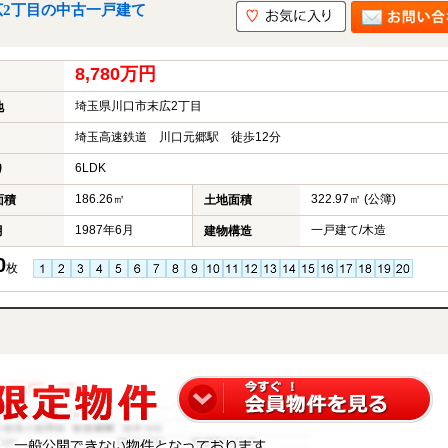
広2丁目の中古一戸建て
8,780万円
埼玉県川口市末広2丁目
地
埼玉高速鉄道 川口元郷駅 徒歩12分
6LDK
り
186.26㎡
322.97㎡ (公簿)
面積
土地面積
1987年6月
一戸建て/木造
月
建物構造
0
枚