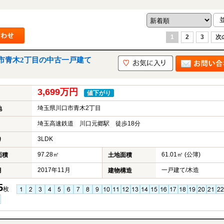
1
2
3
次
市青木2丁目の中古一戸建て
3,699万円
値下がり
埼玉県川口市青木2丁目
地
埼玉高速鉄道 川口元郷駅 徒歩18分
3LDK
り
97.28㎡
61.01㎡ (公簿)
面積
土地面積
2017年11月
一戸建て/木造
月
建物構造
5
枚