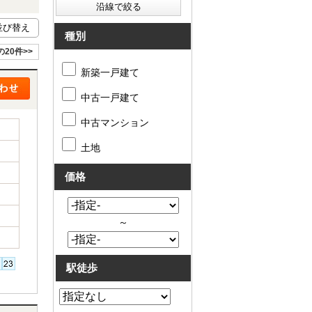
種別
の20件>>
新築一戸建て
中古一戸建て
中古マンション
土地
価格
～
駅徒歩