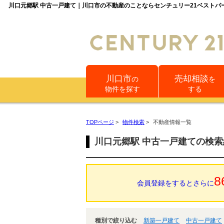
川口元郷駅 中古一戸建て｜川口市の不動産のことならセンチュリー21ベストパ
川口市
売却相談
の
を
物件を探す
する
TOPページ
>
物件検索
>
不動産情報一覧
川口元郷駅 中古一戸建ての検
8
会員登録をするとさらに
種別で絞り込む
新築一戸建て
中古一戸建て