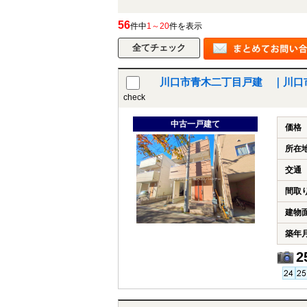
56
件中
1～20
件を表示
川口市青木二丁目戸建 ｜川口
check
中古一戸建て
価格
所在
交通
間取
建物
築年
2