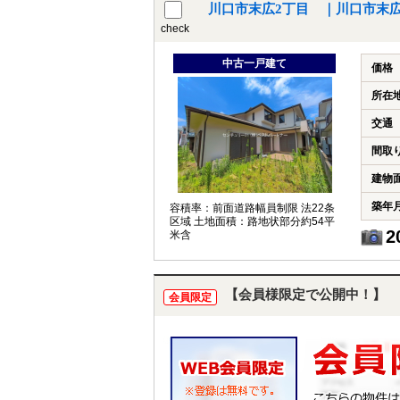
川口市末広2丁目 ｜川口市末
check
中古一戸建て
価格
所在
交通
間取
建物
築年
容積率：前面道路幅員制限 法22条
区域 土地面積：路地状部分約54平
2
米含
【会員様限定で公開中！】
会員限定