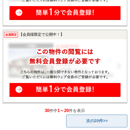
【会員様限定で公開中！】
会員限定
30
1～20
件中
件を表示
次の20件>>