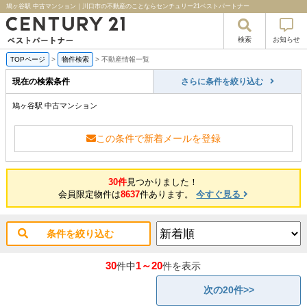
鳩ヶ谷駅 中古マンション｜川口市の不動産のことならセンチュリー21ベストパートナー
検索
お知らせ
TOPページ
>
物件検索
>
不動産情報一覧
現在の検索条件
さらに条件を絞り込む
鳩ヶ谷駅 中古マンション
この条件で新着メールを登録
30件
見つかりました！
会員限定物件は
8637
件あります。
今すぐ見る
条件を絞り込む
30
1～20
件中
件を表示
次の20件>>