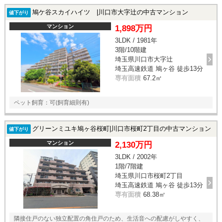
鳩ケ谷スカイハイツ |川口市大字辻の中古マンション
値下がり
マンション
1,898万円
3LDK / 1981年
3階/10階建
埼玉県川口市大字辻
埼玉高速鉄道 鳩ヶ谷 徒歩13分
専有面積
67.2㎡
ペット飼育：可(飼育細則有)
グリーンミユキ鳩ヶ谷桜町|川口市桜町2丁目の中古マンション
値下がり
マンション
2,130万円
3LDK / 2002年
1階/7階建
埼玉県川口市桜町2丁目
埼玉高速鉄道 鳩ヶ谷 徒歩13分
専有面積
68.38㎡
隣接住戸のない独立配置の角住戸のため、生活音への配慮がしやすく、