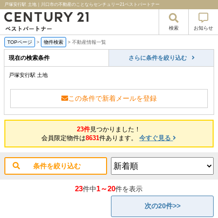
戸塚安行駅 土地｜川口市の不動産のことならセンチュリー21ベストパートナー
検索
お知らせ
TOPページ
>
物件検索
>
不動産情報一覧
現在の検索条件
さらに条件を絞り込む
戸塚安行駅 土地
この条件で新着メールを登録
23件
見つかりました！
会員限定物件は
8631
件あります。
今すぐ見る
条件を絞り込む
23
1～20
件中
件を表示
次の20件>>