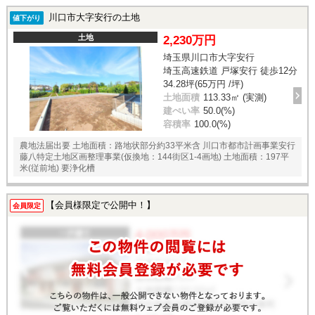
川口市大字安行の土地
値下がり
土地
2,230万円
埼玉県川口市大字安行
埼玉高速鉄道 戸塚安行 徒歩12分
34.28坪(65万円 /坪)
土地面積
113.33㎡ (実測)
建ぺい率
50.0(%)
容積率
100.0(%)
農地法届出要 土地面積：路地状部分約33平米含 川口市都市計画事業安行
藤八特定土地区画整理事業(仮換地：144街区1-4画地) 土地面積：197平
米(従前地) 要浄化槽
【会員様限定で公開中！】
会員限定