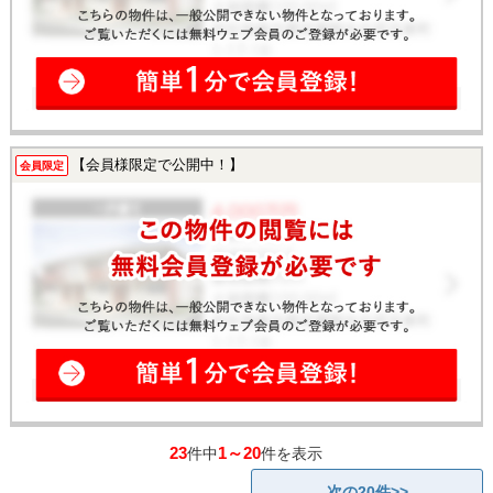
【会員様限定で公開中！】
会員限定
23
1～20
件中
件を表示
次の20件>>