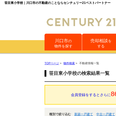
笹目東小学校｜川口市の不動産のことならセンチュリー21ベストパートナー
川口市
売却相談
の
を
物件を探す
する
TOPページ
>
物件検索
>
不動産情報一覧
笹目東小学校の検索結果一覧
8
会員登録をするとさらに
種別で絞り込む
新築一戸建て
中古一戸建て