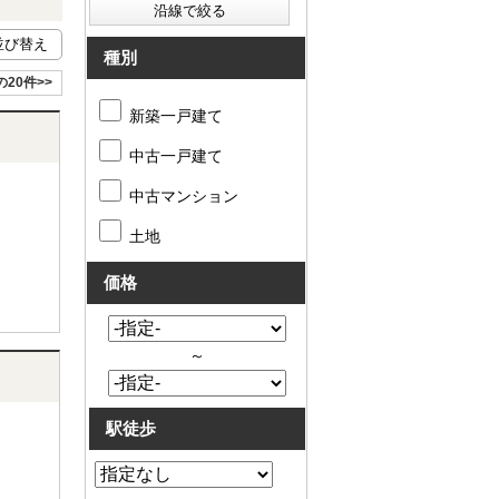
種別
の20件>>
新築一戸建て
中古一戸建て
中古マンション
土地
価格
～
駅徒歩