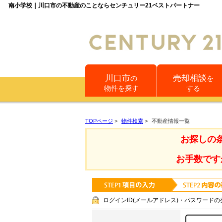
南小学校｜川口市の不動産のことならセンチュリー21ベストパートナー
川口市
売却相談
の
を
物件を探す
する
TOPページ
>
物件検索
>
不動産情報一覧
お探しの
お手数です
ログインID(メールアドレス)・パスワードの