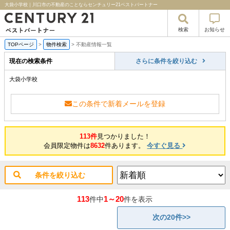
大袋小学校｜川口市の不動産のことならセンチュリー21ベストパートナー
検索
お知らせ
TOPページ
>
物件検索
>
不動産情報一覧
現在の検索条件
さらに条件を絞り込む
大袋小学校
この条件で新着メールを登録
113件
見つかりました！
会員限定物件は
8632
件あります。
今すぐ見る
条件を絞り込む
113
1～20
件中
件を表示
次の20件>>