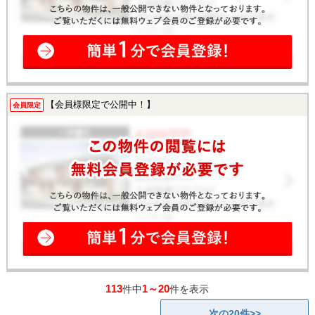
【会員様限定で公開中！】
会員限定
113
1～20
件中
件を表示
次の20件>>