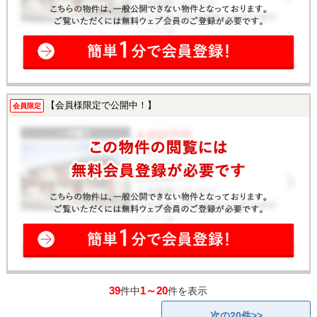
【会員様限定で公開中！】
会員限定
39
1～20
件中
件を表示
次の20件>>