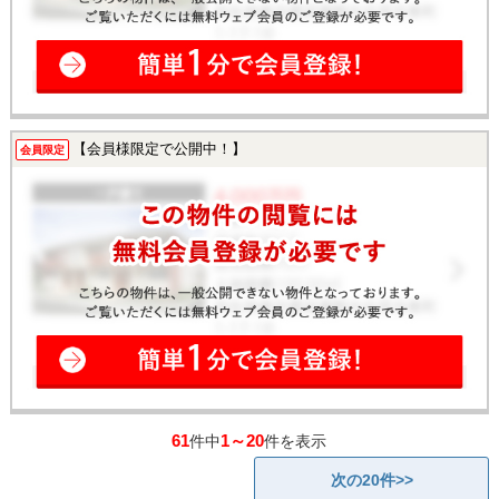
【会員様限定で公開中！】
会員限定
61
1～20
件中
件を表示
次の20件>>