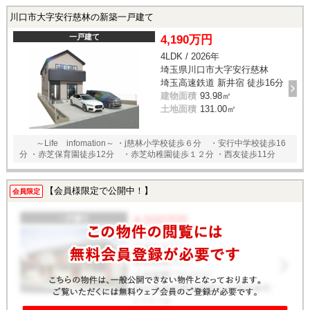
川口市大字安行慈林の新築一戸建て
一戸建て
4,190万円
4LDK / 2026年
埼玉県川口市大字安行慈林
埼玉高速鉄道 新井宿 徒歩16分
建物面積
93.98㎡
土地面積
131.00㎡
～Life infomation～ ・j慈林小学校徒歩６分 ・安行中学校徒歩16
分 ・赤芝保育園徒歩12分 ・赤芝幼稚園徒歩１２分 ・西友徒歩11分
【会員様限定で公開中！】
会員限定