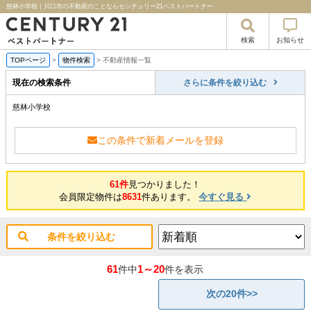
慈林小学校｜川口市の不動産のことならセンチュリー21ベストパートナー
検索
お知らせ
TOPページ
>
物件検索
>
不動産情報一覧
現在の検索条件
さらに条件を絞り込む
慈林小学校
この条件で新着メールを登録
61件
見つかりました！
会員限定物件は
8631
件あります。
今すぐ見る
条件を絞り込む
61
1～20
件中
件を表示
次の20件>>