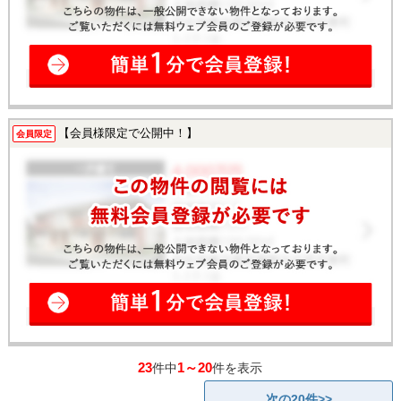
【会員様限定で公開中！】
会員限定
23
1～20
件中
件を表示
次の20件>>