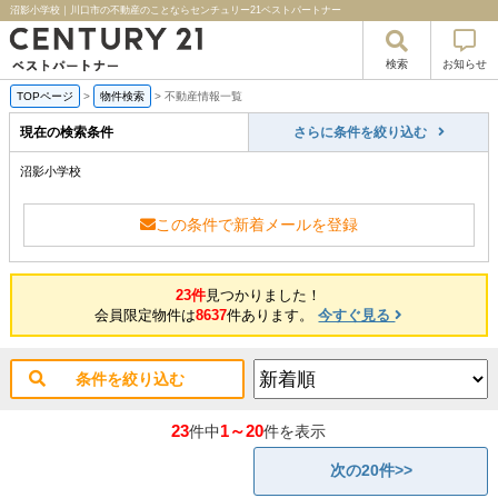
沼影小学校｜川口市の不動産のことならセンチュリー21ベストパートナー
検索
お知らせ
TOPページ
>
物件検索
>
不動産情報一覧
現在の検索条件
さらに条件を絞り込む
沼影小学校
この条件で新着メールを登録
23件
見つかりました！
会員限定物件は
8637
件あります。
今すぐ見る
条件を絞り込む
23
1～20
件中
件を表示
次の20件>>