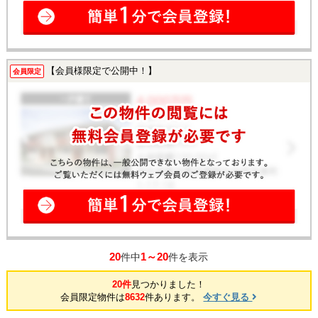
【会員様限定で公開中！】
会員限定
20
1～20
件中
件を表示
20件
見つかりました！
会員限定物件は
8632
件あります。
今すぐ見る