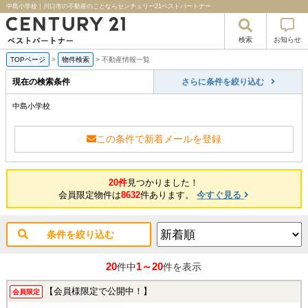
中島小学校｜川口市の不動産のことならセンチュリー21ベストパートナー
検索
お知らせ
TOPページ
>
物件検索
>
不動産情報一覧
現在の検索条件
さらに条件を絞り込む
中島小学校
この条件で新着メールを登録
20件
見つかりました！
会員限定物件は
8632
件あります。
今すぐ見る
条件を絞り込む
20
1～20
件中
件を表示
【会員様限定で公開中！】
会員限定