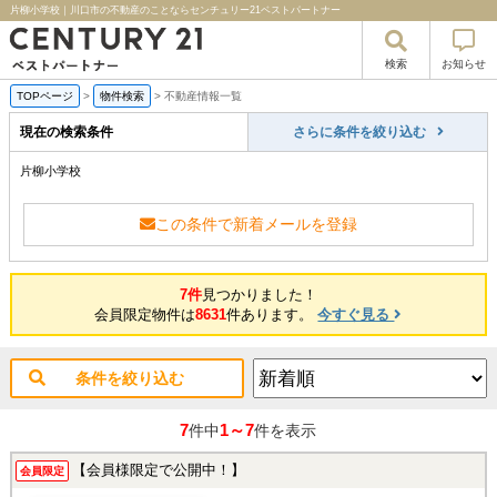
片柳小学校｜川口市の不動産のことならセンチュリー21ベストパートナー
検索
お知らせ
TOPページ
>
物件検索
>
不動産情報一覧
現在の検索条件
さらに条件を絞り込む
片柳小学校
この条件で新着メールを登録
7件
見つかりました！
会員限定物件は
8631
件あります。
今すぐ見る
条件を絞り込む
7
1～7
件中
件を表示
【会員様限定で公開中！】
会員限定