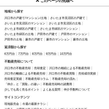
このページの先頭へ
地域から探す
川口市の戸建て/マンション/土地
さいたま市見沼区の戸建て
さいたま市見沼区のマンション
さいたま市見沼区の土地
さいたま市緑区の戸建て
さいたま市緑区のマンション
さいたま市緑区の土地
戸田市の戸建て
戸田市のマンション
戸田市の土地
蕨市の戸建て
蕨市のマンション
蕨市の土地
返済額から探す
6万円台
7万円台
8万円台
9万円台
10万円台
不動産売却について
川口市の不動産売却
売却査定
川口市の相続による不動産売却
川口市の離婚による不動産売却
川口市の不動産買取
売却成功実績
売却査定実績
不動産売却コラム
不動産売却の流れ
「仲介」と「買取」の違い
不動産売却時の諸費用
少しでも高く売るポイント
よくある質問
仲介手数料について
サイトコンテンツ
現地販売会
今週の最新チラシ