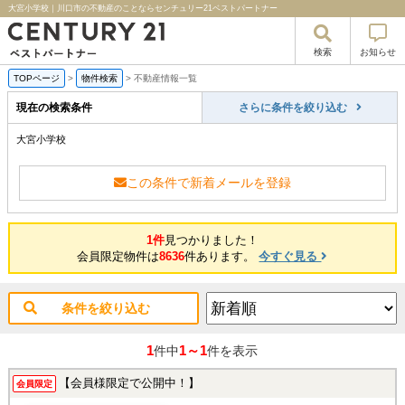
大宮小学校｜川口市の不動産のことならセンチュリー21ベストパートナー
検索
お知らせ
TOPページ
>
物件検索
>
不動産情報一覧
現在の検索条件
さらに条件を絞り込む
大宮小学校
この条件で新着メールを登録
1件
見つかりました！
会員限定物件は
8636
件あります。
今すぐ見る
条件を絞り込む
1
1～1
件中
件を表示
【会員様限定で公開中！】
会員限定