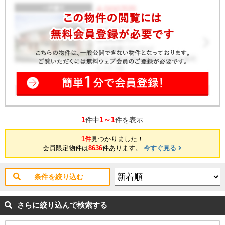
1
1～1
件中
件を表示
1件
見つかりました！
会員限定物件は
8636
件あります。
今すぐ見る
条件を絞り込む
さらに絞り込んで検索する