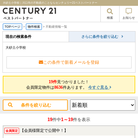
大砂土小学校｜川口市の不動産のことならセンチュリー21ベストパートナー
検索
お知らせ
TOPページ
>
物件検索
>
不動産情報一覧
現在の検索条件
さらに条件を絞り込む
大砂土小学校
この条件で新着メールを登録
19件
見つかりました！
会員限定物件は
8636
件あります。
今すぐ見る
条件を絞り込む
19
1～19
件中
件を表示
【会員様限定で公開中！】
会員限定