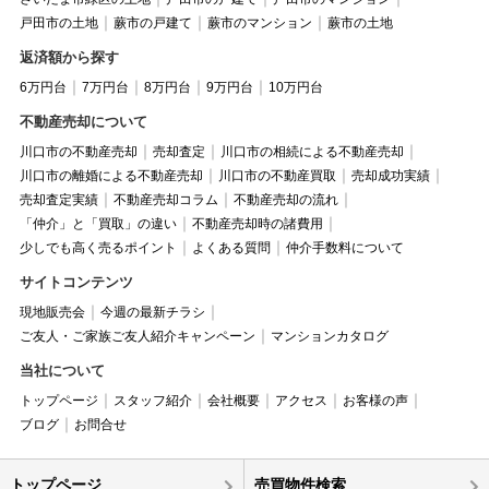
戸田市の土地
蕨市の戸建て
蕨市のマンション
蕨市の土地
返済額から探す
6万円台
7万円台
8万円台
9万円台
10万円台
不動産売却について
川口市の不動産売却
売却査定
川口市の相続による不動産売却
川口市の離婚による不動産売却
川口市の不動産買取
売却成功実績
売却査定実績
不動産売却コラム
不動産売却の流れ
「仲介」と「買取」の違い
不動産売却時の諸費用
少しでも高く売るポイント
よくある質問
仲介手数料について
サイトコンテンツ
現地販売会
今週の最新チラシ
ご友人・ご家族ご友人紹介キャンペーン
マンションカタログ
当社について
トップページ
スタッフ紹介
会社概要
アクセス
お客様の声
ブログ
お問合せ
トップページ
売買物件検索