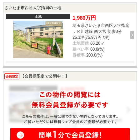
さいたま市西区大字指扇の土地
土地
1,980万円
埼玉県さいたま市西区大字指扇
ＪＲ川越線 西大宮 徒歩8分
26.1坪(75.9万円 /坪)
土地面積
86.28㎡
建ぺい率
60.0(%)
容積率
200.0(%)
【会員様限定で公開中！】
会員限定