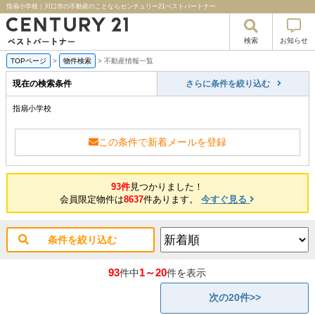
指扇小学校｜川口市の不動産のことならセンチュリー21ベストパートナー
検索
お知らせ
TOPページ
>
物件検索
>
不動産情報一覧
現在の検索条件
さらに条件を絞り込む
指扇小学校
この条件で新着メールを登録
93件
見つかりました！
会員限定物件は
8637
件あります。
今すぐ見る
条件を絞り込む
93
1～20
件中
件を表示
次の20件>>