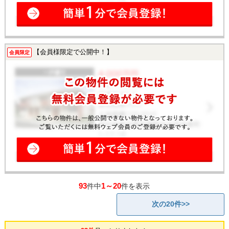
【会員様限定で公開中！】
会員限定
93
1～20
件中
件を表示
次の20件>>