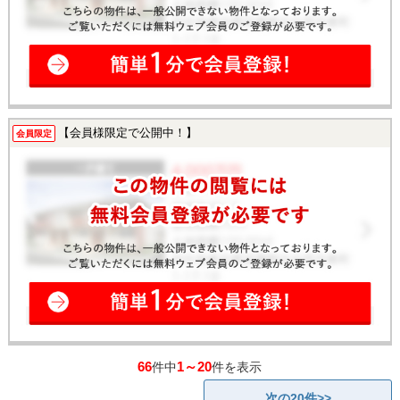
【会員様限定で公開中！】
会員限定
66
1～20
件中
件を表示
次の20件>>