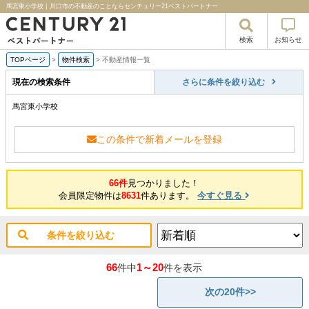
馬宮東小学校｜川口市の不動産のことならセンチュリー21ベストパートナー
検索
お知らせ
TOPページ
>
物件検索
>
不動産情報一覧
現在の検索条件
さらに条件を絞り込む
馬宮東小学校
この条件で新着メールを登録
66件
見つかりました！
会員限定物件は
8631
件あります。
今すぐ見る
条件を絞り込む
66
1～20
件中
件を表示
次の20件>>