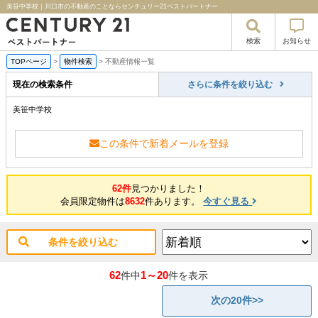
美笹中学校｜川口市の不動産のことならセンチュリー21ベストパートナー
検索
お知らせ
TOPページ
>
物件検索
>
不動産情報一覧
現在の検索条件
さらに条件を絞り込む
美笹中学校
この条件で新着メールを登録
62件
見つかりました！
会員限定物件は
8632
件あります。
今すぐ見る
条件を絞り込む
62
1～20
件中
件を表示
次の20件>>