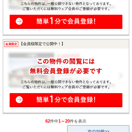
【会員様限定で公開中！】
会員限定
62
1～20
件中
件を表示
次の20件>>