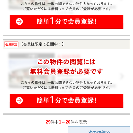
【会員様限定で公開中！】
会員限定
29
1～20
件中
件を表示
次の20件>>