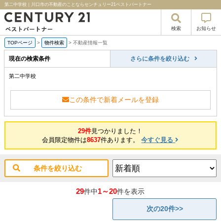
第二中学校｜川口市の不動産のことならセンチュリー21ベストパートナー
検索
お知らせ
TOPページ
>
物件検索
>
不動産情報一覧
現在の検索条件
さらに条件を絞り込む
第二中学校
この条件で新着メールを登録
29件
見つかりました！
会員限定物件は
8637
件あります。
今すぐ見る
条件を絞り込む
29
1～20
件中
件を表示
次の20件>>