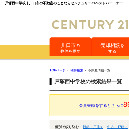
戸塚西中学校｜川口市の不動産のことならセンチュリー21ベストパートナー
川口市
売却相談
の
を
物件を探す
する
TOPページ
>
物件検索
>
不動産情報一覧
戸塚西中学校の検索結果一覧
8
会員登録をするとさらに
種別で絞り込む
新築一戸建て
中古一戸建て