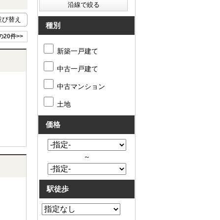
種別
の20件>>
新築一戸建て
中古一戸建て
中古マンション
土地
価格
～
駅徒歩